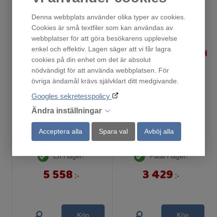
Andra har också tittat på
Denna webbplats använder olika typer av cookies.
Cookies är små textfiler som kan användas av
webbplatser för att göra besökarens upplevelse
enkel och effektiv. Lagen säger att vi får lagra
cookies på din enhet om det är absolut
nödvändigt för att använda webbplatsen. För
övriga ändamål krävs självklart ditt medgivande.
Googles sekretesspolicy
Ändra inställningar
Acceptera alla
Spara val
Avböj alla
LMS4253TMX
BFL524MS0
En i lager!
Fåtal i lager!
5 558
3 429
:-
:-
Köp
Köp