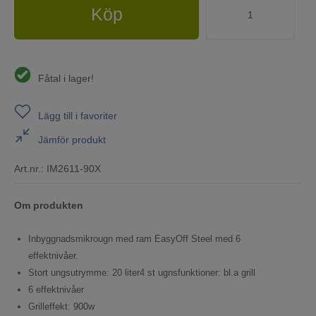
Köp
Fåtal i lager!
Lägg till i favoriter
Jämför produkt
Art.nr.:
IM2611-90X
Om produkten
Inbyggnadsmikrougn med ram EasyOff Steel med 6
effektnivåer.
Stort ungsutrymme: 20 liter4 st ugnsfunktioner: bl.a grill
6 effektnivåer
Grilleffekt: 900w