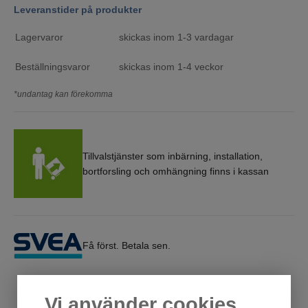
Leveranstider på produkter
Lagervaror
skickas inom 1-3 vardagar
Beställningsvaror
skickas inom 1-4 veckor
*undantag kan förekomma
Tillvalstjänster som inbärning, installation,
bortforsling och omhängning finns i kassan
Få först. Betala sen.
Vi använder cookies