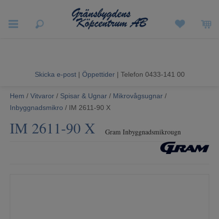
Vigneron EXP
Sommarrea
Skicka e-post
|
Öppettider
| Telefon 0433-141 00
Vitvaror
Hem
/
Vitvaror
/
Spisar & Ugnar
/
Mikrovågsugnar
/
Inbyggnadsmikro
/ IM 2611-90 X
Hushållsapparater
IM 2611-90 X
Gram Inbyggnadsmikrougn
Ljud & Bild
Luftvård och Värme
Hem & Fritid
Kundtjänst