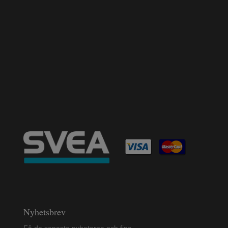
Nyhetsbrev
Få de senaste nyheterna och fina