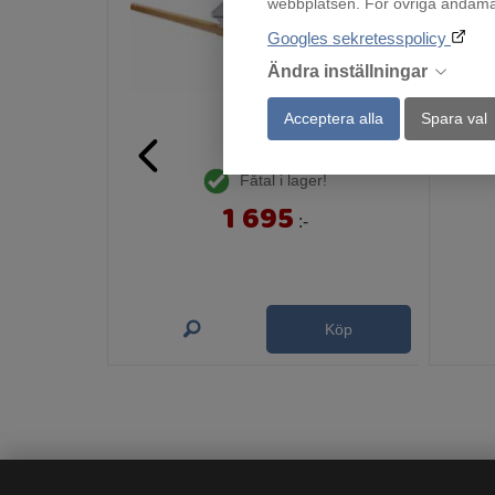
webbplatsen. För övriga ändamål 
Googles sekretesspolicy
Ändra inställningar
Acceptera alla
Spara val
H20
Fåtal i lager!
1 695
:-
Köp