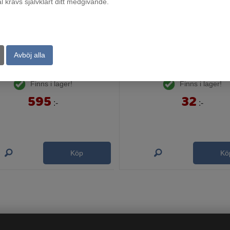
krävs självklart ditt medgivande.
Avböj alla
Snösläde Lillflingan
Emmaljunga Planteringsjord 5
Finns i lager!
Finns i lager!
595
32
:-
:-
Köp
Kö