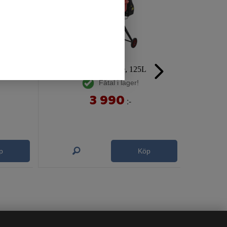
0 liter
Betongblandare, 125L
Fåtal i lager!
3 990
:-
p
Köp