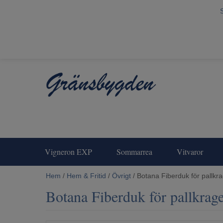
Vigneron EXP
Sommarrea
Vitvaror
Hem
/
Hem & Fritid
/
Övrigt
/ Botana Fiberduk för pallkr
Botana Fiberduk för pallkrag