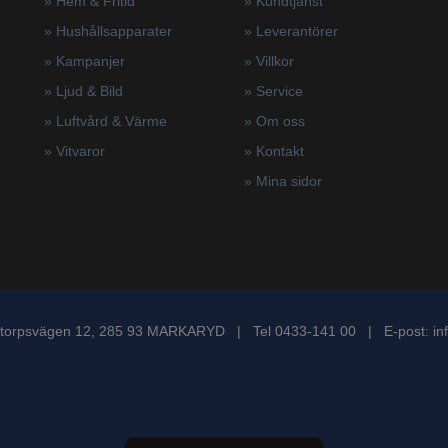
» Hem & Fritid
»
Kundtjänst
»
Hushållsapparater
»
Leverantörer
»
Kampanjer
»
Villkor
» Ljud & Bild
»
Service
» Luftvård & Värme
»
Om oss
»
Vitvaror
»
Kontakt
»
Mina sidor
torpsvägen 12, 285 93 MARKARYD | Tel 0433-141 00 | E-post:
in