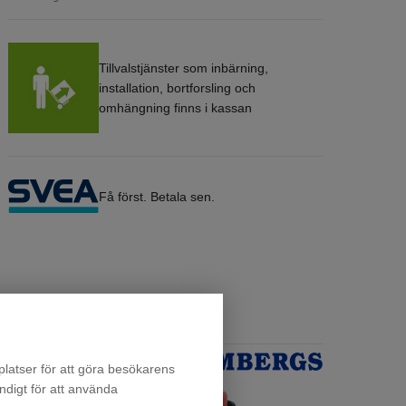
Tillvalstjänster som inbärning,
installation, bortforsling och
omhängning finns i kassan
Få först. Betala sen.
latser för att göra besökarens
ndigt för att använda