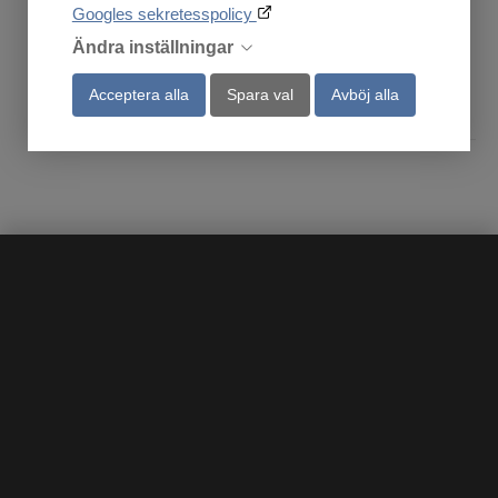
1 695
595
:-
:-
Googles sekretesspolicy
Ändra inställningar
Acceptera alla
Spara val
Avböj alla
Köp
Köp