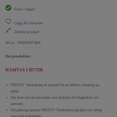
Finns i lager!
Lägg till i favoriter
Jämför produkt
Art.nr.:
TANDVATSKA
Om produkten
HÄMTAS I BUTIK
FROSTY Tändvätska är avsedd för en effektiv tändning av
grillar.
Går även bra att användas som bränsle till fotogenkök och
värmare.
Vid grillning sprutas FROSTY Tändvätska på jämt och rikligt
över hela kolbädden.