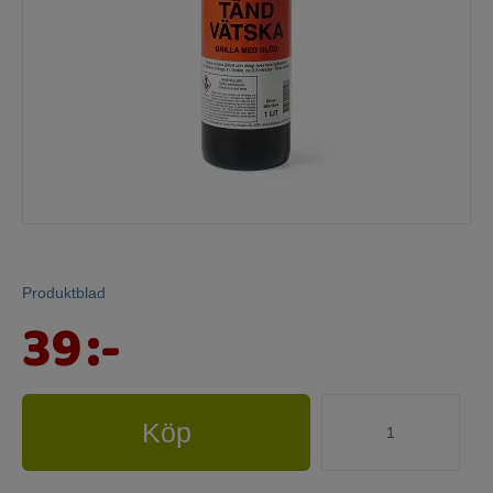
Mina sidor
Produktblad
39
:-
Köp