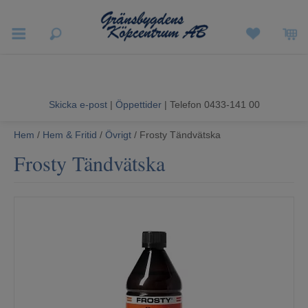
Vigneron EXP
Sommarrea
Skicka e-post
|
Öppettider
| Telefon 0433-141 00
Vitvaror
Hem
/
Hem & Fritid
/
Övrigt
/ Frosty Tändvätska
Frosty Tändvätska
Hushållsapparater
Ljud & Bild
Luftvård och Värme
Hem & Fritid
Kundtjänst