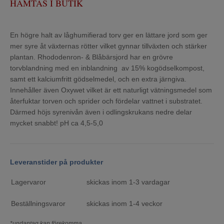
HÄMTAS I BUTIK
En högre halt av låghumifierad torv ger en lättare jord som ger
mer syre åt växternas rötter vilket gynnar tillväxten och stärker
plantan. Rhododenron- & Blåbärsjord har en grövre
torvblandning med en inblandning av 15% kogödselkompost,
samt ett kalciumfritt gödselmedel, och en extra järngiva.
Innehåller även Oxywet vilket är ett naturligt vätningsmedel som
återfuktar torven och sprider och fördelar vattnet i substratet.
Därmed höjs syrenivån även i odlingskrukans nedre delar
mycket snabbt! pH ca 4,5-5,0
Leveranstider på produkter
Lagervaror
skickas inom 1-3 vardagar
Beställningsvaror
skickas inom 1-4 veckor
*undantag kan förekomma