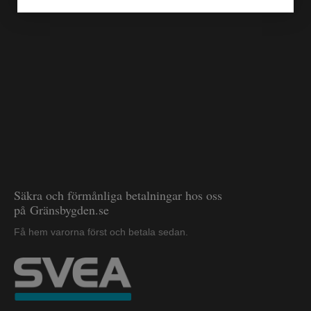
Säkra och förmånliga betalningar hos oss
på Gränsbygden.se
Få hem varorna först och betala sedan.