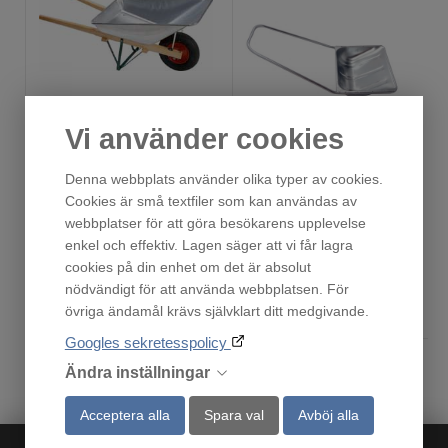
Vi använder cookies
H20
Snösläde Lillflingan
Denna webbplats använder olika typer av cookies.
Fåtal i lager!
Finns i lager!
Cookies är små textfiler som kan användas av
1 695
595
webbplatser för att göra besökarens upplevelse
:-
:-
enkel och effektiv. Lagen säger att vi får lagra
cookies på din enhet om det är absolut
nödvändigt för att använda webbplatsen. För
Köp
Köp
övriga ändamål krävs självklart ditt medgivande.
Googles sekretesspolicy
Ändra inställningar
Acceptera alla
Spara val
Avböj alla