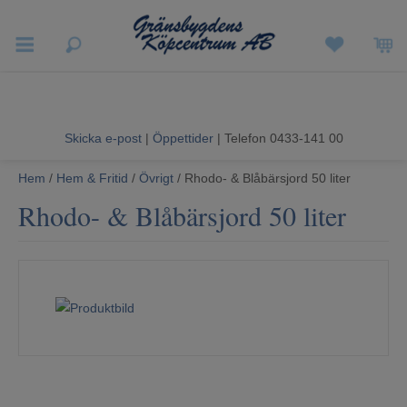
Vigneron EXP
Sommarrea
Skicka e-post
|
Öppettider
| Telefon 0433-141 00
Vitvaror
Hem
/
Hem & Fritid
/
Övrigt
/ Rhodo- & Blåbärsjord 50 liter
Rhodo- & Blåbärsjord 50 liter
Hushållsapparater
Ljud & Bild
Luftvård och Värme
Hem & Fritid
Kundtjänst