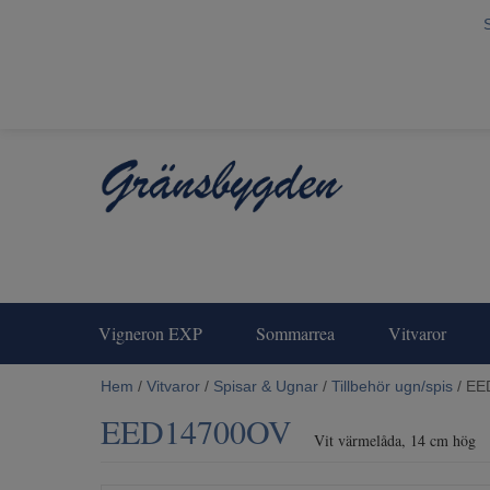
Vigneron EXP
Sommarrea
Vitvaror
Hem
/
Vitvaror
/
Spisar & Ugnar
/
Tillbehör ugn/spis
/ EE
EED14700OV
Vit värmelåda, 14 cm hög