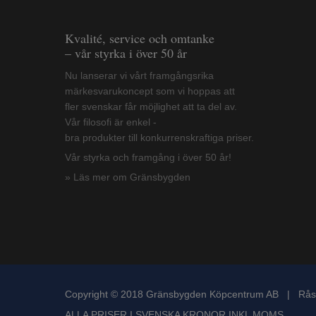
Kvalité, service och omtanke
– vår styrka i över 50 år
Nu lanserar vi vårt framgångsrika
märkesvarukoncept som vi hoppas att
fler svenskar får möjlighet att ta del av.
Vår filosofi är enkel -
bra produkter till konkurrenskraftiga priser.
Vår styrka och framgång i över 50 år!
» Läs mer om Gränsbygden
Copyright © 2018 Gränsbygden Köpcentrum AB | Rås
ALLA PRISER I SVENSKA KRONOR INKL MOMS