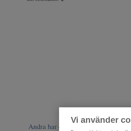
Vi använder co
Andra har också tittat på