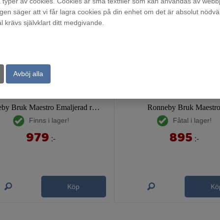
typer av cookies. Cookies är små textfiler som kan användas av webbp
agen säger att vi får lagra cookies på din enhet om det är absolut nödvä
krävs självklart ditt medgivande.
Avböj alla
Ronneby Bruk Maestro Emaljerad rund gryta
Ronneby Bruk Maestr
Finns i lager!
Fåtal i lager!
979
895
:-
:-
Köp
Kö