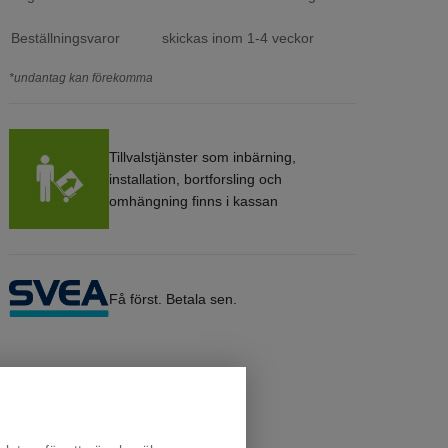
Beställningsvaror
skickas inom 1-4 veckor
*undantag kan förekomma
Tillvalstjänster som inbärning,
installation, bortforsling och
omhängning finns i kassan
Få först. Betala sen.