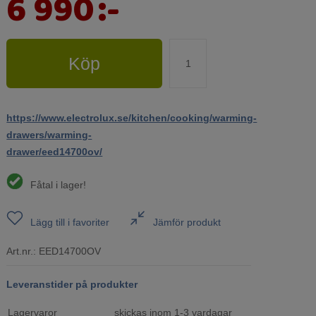
6 990
:-
Köp
https://www.electrolux.se/kitchen/cooking/warming-
drawers/warming-
drawer/eed14700ov/
Fåtal i lager!
Lägg till i favoriter
Jämför produkt
Art.nr.:
EED14700OV
Leveranstider på produkter
Lagervaror
skickas inom 1-3 vardagar