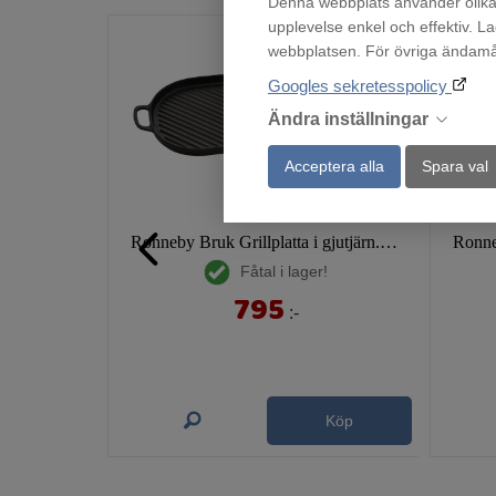
Denna webbplats använder olika 
upplevelse enkel och effektiv. L
webbplatsen. För övriga ändamål 
Googles sekretesspolicy
Ändra inställningar
Acceptera alla
Spara val
Ronneby Bruk Grillplatta i gjutjärn. 23 x 47 cm
Fåtal i lager!
795
:-
Köp