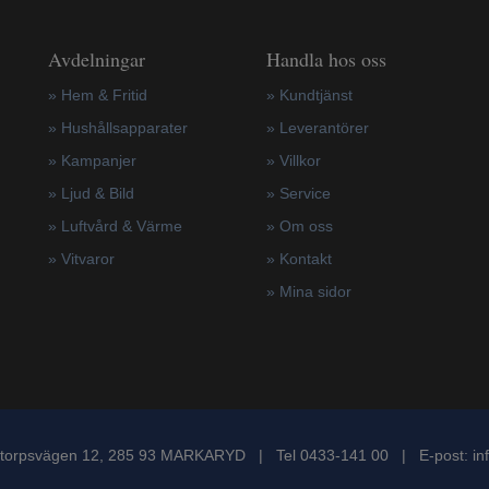
Avdelningar
Handla hos oss
» Hem & Fritid
»
Kundtjänst
»
Hushållsapparater
»
Leverantörer
»
Kampanjer
»
Villkor
» Ljud & Bild
»
Service
» Luftvård & Värme
»
Om oss
»
Vitvaror
»
Kontakt
»
Mina sidor
torpsvägen 12, 285 93 MARKARYD | Tel 0433-141 00 | E-post:
in