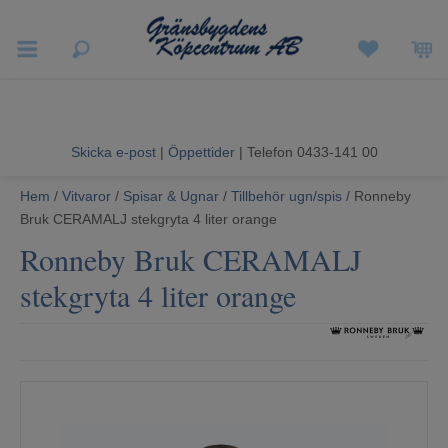
Vigneron EXP
Sommarrea
Skicka e-post
|
Öppettider
| Telefon 0433-141 00
Vitvaror
Hem
/
Vitvaror
/
Spisar & Ugnar
/
Tillbehör ugn/spis
/ Ronneby
Hushållsapparater
Bruk CERAMALJ stekgryta 4 liter orange
Ronneby Bruk CERAMALJ
Ljud & Bild
stekgryta 4 liter orange
Luftvård och Värme
Hem & Fritid
Kundtjänst
Mina sidor