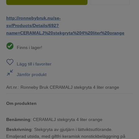
http://ronnebybruk.nu/se-
sv/Products/Details/692?
name=CERAMALJ%20stekgryta%204%20liter%20orange
Finns i lager!
Lägg till i favoriter
Jämför produkt
Art.nr.:
Ronneby Bruk CERAMALJ stekgryta 4 liter orange
Om produkten
Benämning
: CERAMALJ stekgryta 4 liter orange
Beskrivning
: Stekgryta av gjutjärn i lättviktsutförande.
Emaljerad utsida, med giftfri keramisk nonstickbeläggning på