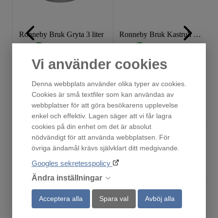
Ronneby Bruk Gryta 3 liter
Ronneby Bruk Kastrull 2 liter
Finns i lager!
Finns i lager!
519
495
Vi använder cookies
:-
:-
Denna webbplats använder olika typer av cookies.
Cookies är små textfiler som kan användas av
webbplatser för att göra besökarens upplevelse
Köp
Köp
enkel och effektiv. Lagen säger att vi får lagra
cookies på din enhet om det är absolut
nödvändigt för att använda webbplatsen. För
övriga ändamål krävs självklart ditt medgivande.
Andra har också tittat på
Googles sekretesspolicy
Ändra inställningar
Acceptera alla
Spara val
Avböj alla