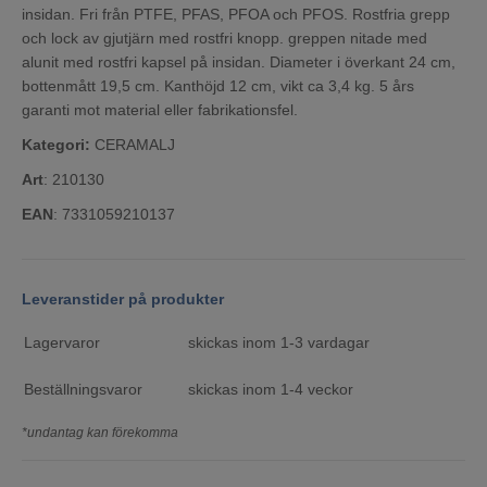
insidan. Fri från PTFE, PFAS, PFOA och PFOS. Rostfria grepp
och lock av gjutjärn med rostfri knopp. greppen nitade med
alunit med rostfri kapsel på insidan. Diameter i överkant 24 cm,
bottenmått 19,5 cm. Kanthöjd 12 cm, vikt ca 3,4 kg. 5 års
garanti mot material eller fabrikationsfel.
Kategori:
CERAMALJ
Art
: 210130
EAN
: 7331059210137
Leveranstider på produkter
Lagervaror
skickas inom 1-3 vardagar
Beställningsvaror
skickas inom 1-4 veckor
*undantag kan förekomma