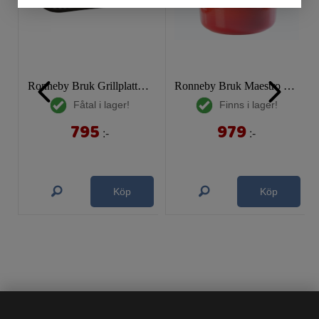
Ronneby Bruk Grillplatta i gjutjärn. 23 x 47 cm
Ronneby Bruk Maestro Emaljerad rund gryta
Fåtal i lager!
Finns i lager!
795
979
:-
:-
Köp
Köp