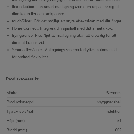
flexInduction – en smart matlagningszon som anpassar sig till
dina kastruller och stekpannor.
touchSlider: Gör det möjligt att styra effektnivån med ditt finger.
Home Connect: Integrera din spishäll med ditt smarta kök.
fryingSensor Pro: Njut av matlagning utan att oroa dig för att
din mat bränns vid.
Smarta flexZoner: Matlagningszonerna förflyttas automatiskt
för optimal flexibilitet
Produktöversikt
Märke
Siemens
Produktkategori
Inbyggnadshäll
Typ av spis/häll
Induktion
Höjd (mm)
51
Bredd (mm)
602