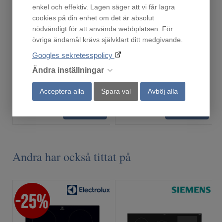
enkel och effektiv. Lagen säger att vi får lagra
cookies på din enhet om det är absolut
nödvändigt för att använda webbplatsen. För
Ronneby Bruk Maestro Rostfritt Gryta 24 cm, 9 lite
HZ390522
övriga ändamål krävs självklart ditt medgivande.
Finns i lager!
Beställningsvara
Googles sekretesspolicy
1 175
1 890
:-
:-
Ändra inställningar
Acceptera alla
Spara val
Avböj alla
Köp
Köp
Andra har också tittat på