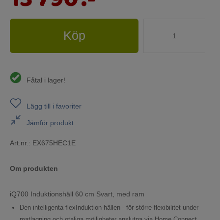
13 790
:-
Köp
Fåtal i lager!
Lägg till i favoriter
Jämför produkt
Art.nr.:
EX675HEC1E
Om produkten
iQ700 Induktionshäll 60 cm Svart, med ram
Den intelligenta flexInduktion-hällen - för större flexibilitet under
matlagning och otaliga möjligheter anslutna via Home Connect.