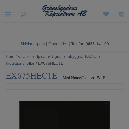
Vigneron EXP
Sommarrea
Skicka e-post
|
Öppettider
| Telefon 0433-141 00
Vitvaror
Hem
/
Vitvaror
/
Spisar & Ugnar
/
Inbyggnadshällar
/
Induktionshällar
/ EX675HEC1E
Hushållsapparater
EX675HEC1E
Med HomeConnect! Wi-Fi!
Ljud & Bild
Luftvård och Värme
Hem & Fritid
Kundtjänst