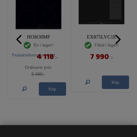
HOI630MF
EX875LVC1E
En i lager!
Fåtal i lager!
4 118
7 990
Produktinformationsblad
:-
:-
Ordinarie pris:
5 490:-
Köp
Köp