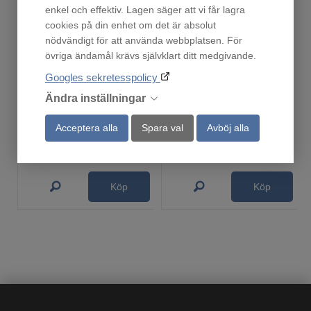
enkel och effektiv. Lagen säger att vi får lagra
cookies på din enhet om det är absolut
nödvändigt för att använda webbplatsen. För
övriga ändamål krävs självklart ditt medgivande.
Googles sekretesspolicy
Ronneby Bruk Grillplatta i gjutjärn. 23 x 47 cm
Ronneby Bruk Maestro Emaljerad rund gryta
Ändra inställningar
Fåtal i lager!
Finns i lager!
795
979
Acceptera alla
Spara val
Avböj alla
:-
:-
Köp
Köp