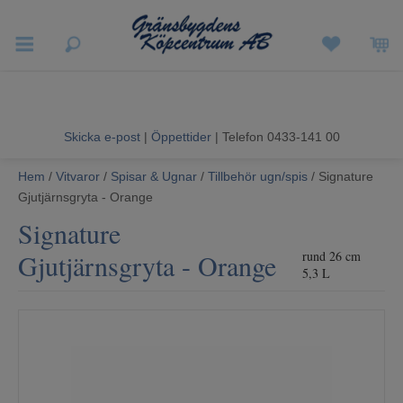
Vigneron EXP
Sommarrea
Skicka e-post
|
Öppettider
| Telefon 0433-141 00
Vitvaror
Hem
/
Vitvaror
/
Spisar & Ugnar
/
Tillbehör ugn/spis
/ Signature
Gjutjärnsgryta - Orange
Hushållsapparater
Signature
Ljud & Bild
Gjutjärnsgryta - Orange
rund 26 cm
5,3 L
Luftvård och Värme
Hem & Fritid
Kundtjänst