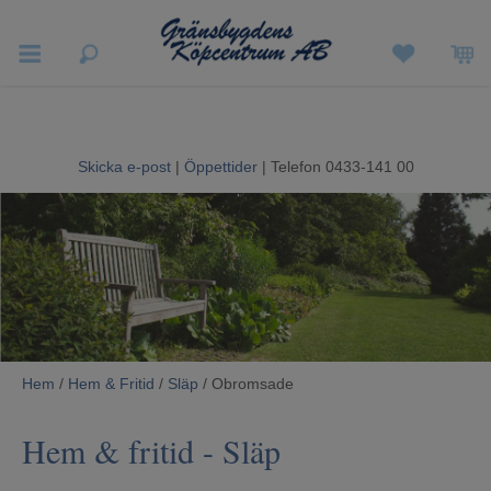
Vigneron EXP
Sommarrea
Skicka e-post
|
Öppettider
| Telefon 0433-141 00
Vitvaror
Hushållsapparater
Ljud & Bild
Luftvård och Värme
Hem
/
Hem & Fritid
/
Släp
/ Obromsade
Hem & Fritid
Hem & fritid
-
Släp
Kundtjänst