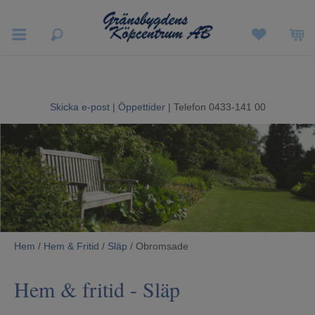
Vigneron EXP
Sommarrea
Skicka e-post
|
Öppettider
| Telefon 0433-141 00
Vitvaror
Hushållsapparater
Ljud & Bild
Luftvård och Värme
Hem
/
Hem & Fritid
/
Släp
/ Obromsade
Hem & Fritid
Hem & fritid
-
Släp
Kundtjänst