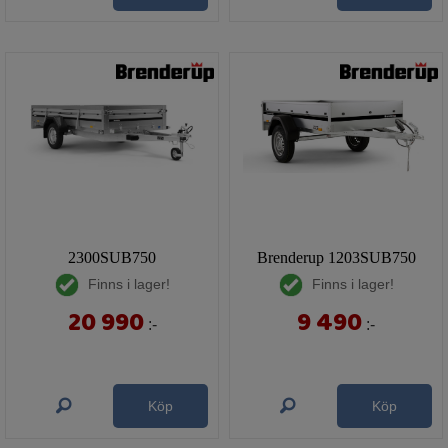
2300SUB750
Brenderup 1203SUB750
Finns i lager!
Finns i lager!
20 990
9 490
:-
:-
Köp
Köp