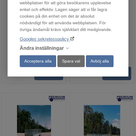
webbplatser för att göra besökarens upplevelse
enkel och effektiv. Lagen säger att vi får lagra
cookies på din enhet om det är absolut
nödvändigt för att använda webbplatsen. För
1205SUB600
FS1425U500
övriga ändamål krävs självklart ditt medgivande.
Fjärrlager
Beställningsvara
Googles sekretesspolicy
10 975
13 990
Ändra inställningar
:-
:-
Acceptera alla
Spara val
Avböj alla
Köp
Köp