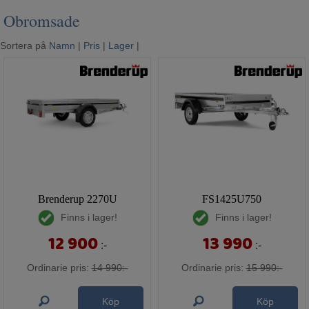
Mina sidor
Obromsade
Sortera på
Namn
|
Pris
|
Lager
|
Brenderup 2270U
FS1425U750
Finns i lager!
Finns i lager!
12 900
13 990
:-
:-
Ordinarie pris:
14 990:-
Ordinarie pris:
15 990:-
Köp
Köp