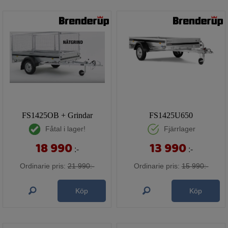
FS1425OB + Grindar
FS1425U650
Fåtal i lager!
Fjärrlager
18 990
13 990
:-
:-
Ordinarie pris:
21 990:-
Ordinarie pris:
15 990:-
Köp
Köp