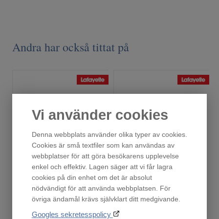
Andra har också tittat på
Vi använder cookies
Denna webbplats använder olika typer av cookies.
Cookies är små textfiler som kan användas av
webbplatser för att göra besökarens upplevelse
enkel och effektiv. Lagen säger att vi får lagra
Ack.paket AP-50/M5
DC-31 Smart - Superpaket
cookies på din enhet om det är absolut
Finns i lager!
Finns i lager!
nödvändigt för att använda webbplatsen. För
650
3 295
övriga ändamål krävs självklart ditt medgivande.
:-
:-
Googles sekretesspolicy