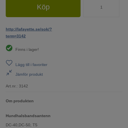
Köp
http://lafayette.se/sok/?
term=3142
Finns i lager!
Lägg till i favoriter
Jämför produkt
Art.nr.:
3142
Om produkten
Hundhalsbandsantenn
DC-40,DC-50, T5