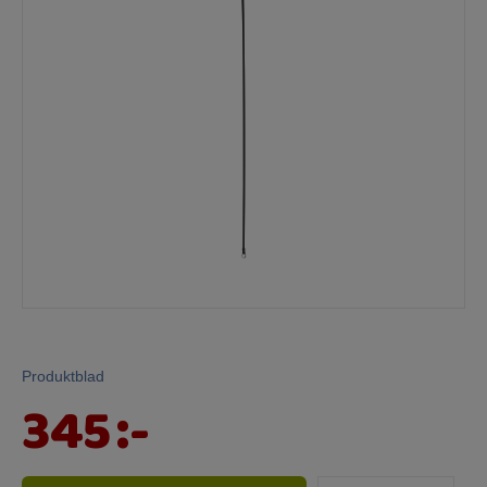
Mina sidor
Produktblad
345
:-