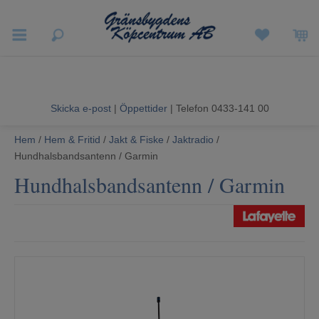
Vigneron EXP
Sommarrea
Skicka e-post
|
Öppettider
| Telefon 0433-141 00
Vitvaror
Hem
/
Hem & Fritid
/
Jakt & Fiske
/
Jaktradio
/
Hundhalsbandsantenn / Garmin
Hushållsapparater
Hundhalsbandsantenn / Garmin
Ljud & Bild
Luftvård och Värme
Hem & Fritid
Kundtjänst