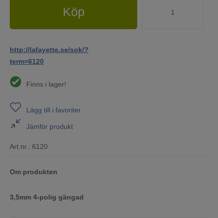
Köp
http://lafayette.se/sok/?
term=6120
Finns i lager!
Lägg till i favoriter
Jämför produkt
Art.nr.:
6120
Om produkten
3,5mm 4-polig gängad