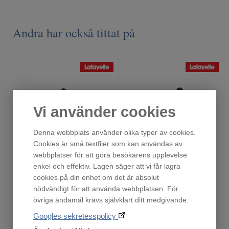
Andra har också tittat på
Vi använder cookies
Denna webbplats använder olika typer av cookies.
Cookies är små textfiler som kan användas av
webbplatser för att göra besökarens upplevelse
Ack.paket AP-50/M5
DC-31 Smart - Superpaket
enkel och effektiv. Lagen säger att vi får lagra
Finns i lager!
Finns i lager!
cookies på din enhet om det är absolut
650
3 295
nödvändigt för att använda webbplatsen. För
:-
:-
övriga ändamål krävs självklart ditt medgivande.
Googles sekretesspolicy