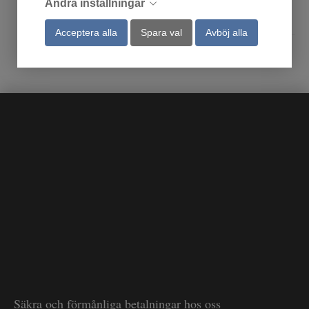
Ändra inställningar
Köp
Köp
Acceptera alla
Spara val
Avböj alla
Säkra och förmånliga betalningar hos oss