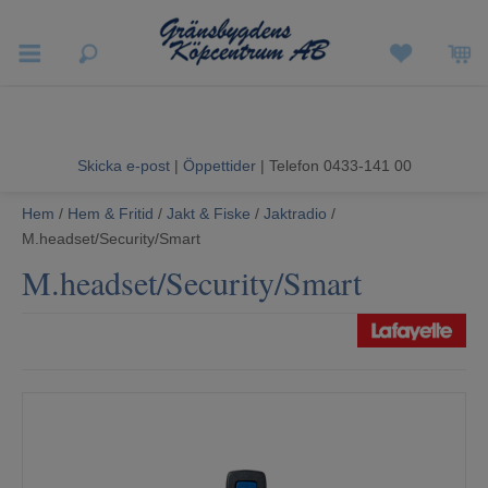
Vigneron EXP
Sommarrea
Skicka e-post
|
Öppettider
| Telefon 0433-141 00
Vitvaror
Hem
/
Hem & Fritid
/
Jakt & Fiske
/
Jaktradio
/
M.headset/Security/Smart
Hushållsapparater
M.headset/Security/Smart
Ljud & Bild
Luftvård och Värme
Hem & Fritid
Kundtjänst