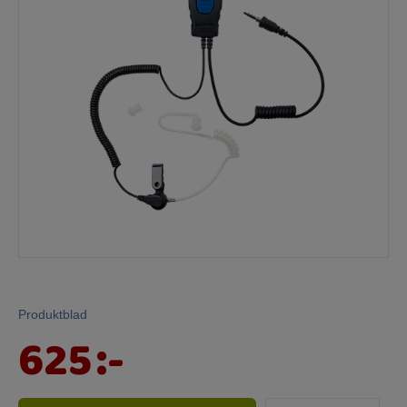
Mina sidor
Produktblad
625
:-