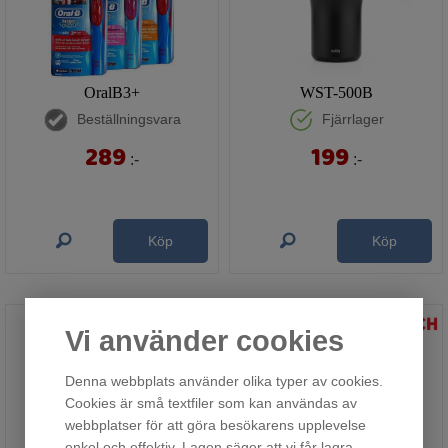
OralB3+
WST-500B
Beställningsvara
Fjärrlager
289
199
:-
:-
Köp
Köp
Vi använder cookies
Denna webbplats använder olika typer av cookies.
Cookies är små textfiler som kan användas av
webbplatser för att göra besökarens upplevelse
enkel och effektiv. Lagen säger att vi får lagra