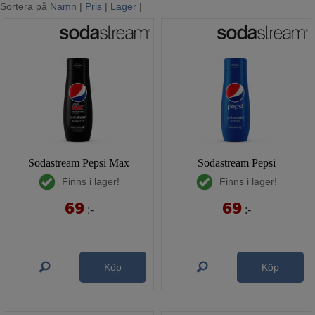
Sortera på
Namn
|
Pris
|
Lager
|
Mina sidor
Sodastream Pepsi Max
Sodastream Pepsi
Finns i lager!
Finns i lager!
69
69
:-
:-
Köp
Köp