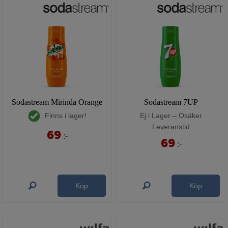
Sodastream Mirinda Orange
Sodastream 7UP
Finns i lager!
Ej i Lager – Osäker
Leveranstid
69
:-
69
:-
Köp
Köp