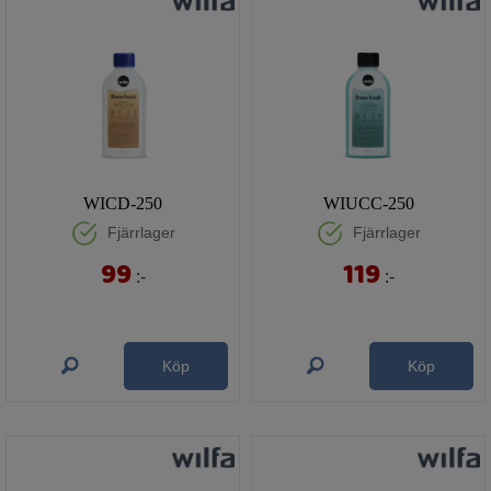
WICD-250
WIUCC-250
Fjärrlager
Fjärrlager
99
119
:-
:-
Köp
Köp