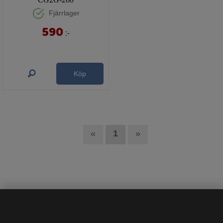
Fjärrlager
590
:-
Köp
«
1
»