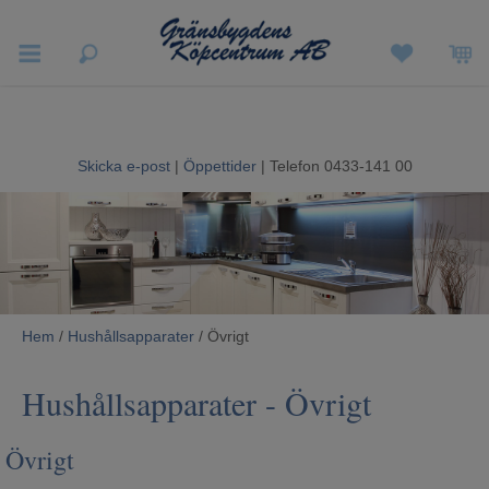
Vigneron EXP
Sommarrea
Skicka e-post
|
Öppettider
| Telefon 0433-141 00
Vitvaror
Hushållsapparater
Ljud & Bild
Hem
/
Hushållsapparater
/ Övrigt
Luftvård och Värme
Hushållsapparater
- Övrigt
Hem & Fritid
Övrigt
Kundtjänst