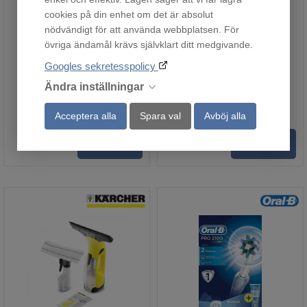
cookies på din enhet om det är absolut
nödvändigt för att använda webbplatsen. För
Nedis Massagepistol
TCZ8009N
övriga ändamål krävs självklart ditt medgivande.
Fjärrlager
Beställningsvara
Googles sekretesspolicy
499
710
Ändra inställningar
:-
:-
Ordinarie pris:
949:-
Acceptera alla
Spara val
Avböj alla
Köp
Köp