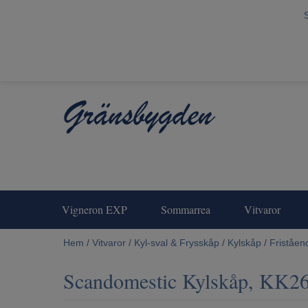
Vigneron EXP
Sommarrea
Vitvaror
Hem
/
Vitvaror
/
Kyl-sval & Frysskåp
/
Kylskåp
/
Friståen
Scandomestic Kylskåp, KK2