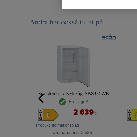
Andra har också tittat på
Scandomestic Kylskåp, SKS 92 WE
En i lager!
2 639
:-
Produktinformationsblad
Ordinarie pris:
3 525:-