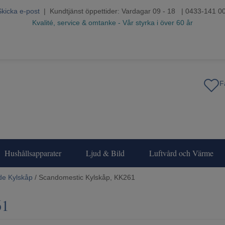
Skicka e-post
| Kundtjänst öppettider: Vardagar 09 - 18 | 0433-141 0
Kvalité, service & omtanke - Vår styrka i över 60 år
Hushållsapparater
Ljud & Bild
Luftvård och Värme
de Kylskåp
/ Scandomestic Kylskåp, KK261
61