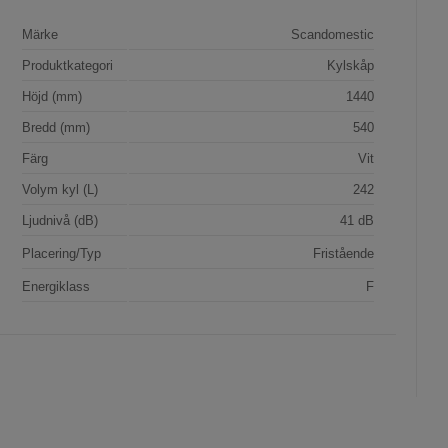
Märke
Scandomestic
Produktkategori
Kylskåp
Höjd (mm)
1440
Bredd (mm)
540
Färg
Vit
Volym kyl (L)
242
Ljudnivå (dB)
41 dB
Placering/Typ
Fristående
Energiklass
F