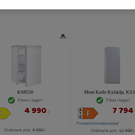
KS8550
Mont Karlo Kylskåp, KS
Finns i lager!
Fåtal i lager!
4 990
7 794
:-
Produktinformationsblad
Ordinarie pris:
6 990:-
Ordinarie pris:
12 990: