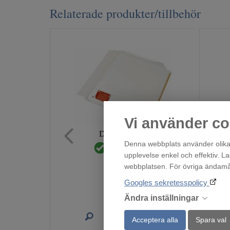
Relaterade produkter/tillbehör
Vi använder co
Droppskydd55
Denna webbplats använder olika 
Finns i lager!
upplevelse enkel och effektiv. L
219
webbplatsen. För övriga ändamål 
:-
Googles sekretesspolicy
Ändra inställningar
Köp
Acceptera alla
Spara val