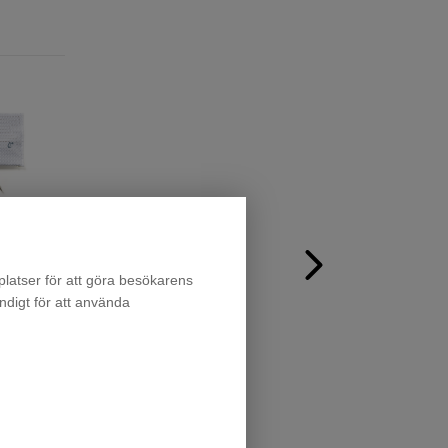
Aktivt Droppskydd - Droppmatta Vattenlarm med sen
latser för att göra besökarens
ndigt för att använda
p