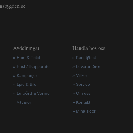
änsbygden.se
Avdelningar
Handla hos oss
» Hem & Fritid
»
Kundtjänst
»
Hushållsapparater
»
Leverantörer
»
Kampanjer
»
Villkor
» Ljud & Bild
»
Service
» Luftvård & Värme
»
Om oss
»
Vitvaror
»
Kontakt
»
Mina sidor