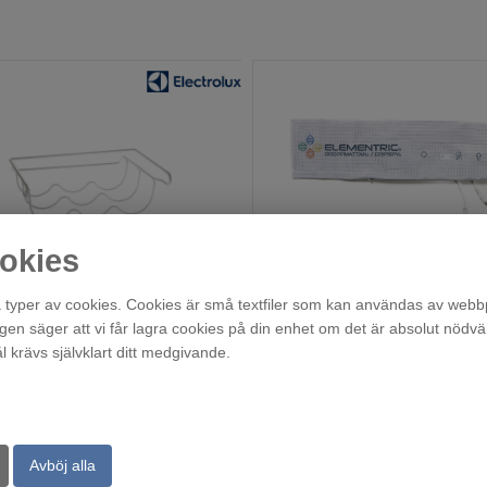
okies
M4RHBH01
typer av cookies. Cookies är små textfiler som kan användas av webbp
Beställningsvara
Beställningsvara
agen säger att vi får lagra cookies på din enhet om det är absolut nödvä
279
995
krävs självklart ditt medgivande.
:-
:-
Köp
Kö
Avböj alla