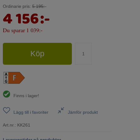
Ordinarie pris:
5 195:-
4 156
:-
Du sparar
1 039:-
Köp
Finns i lager!
Lägg till i favoriter
Jämför produkt
Art.nr.:
KK261
Leveranstider på produkter