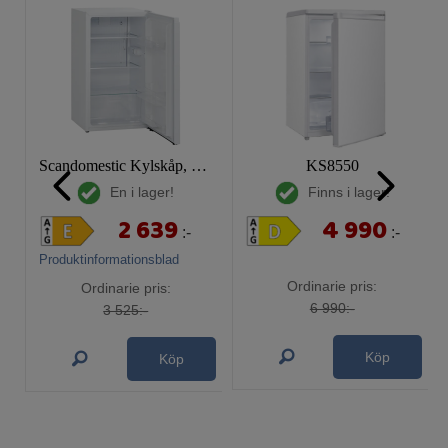
Scandomestic Kylskåp, SKS 92 WE
KS8550
En i lager!
Finns i lager!
2 639
4 990
:-
:-
Produktinformationsblad
Ordinarie pris:
Ordinarie pris:
6 990:-
3 525:-
Köp
Köp