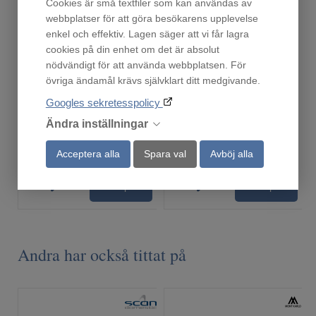
Cookies är små textfiler som kan användas av
webbplatser för att göra besökarens upplevelse
enkel och effektiv. Lagen säger att vi får lagra
cookies på din enhet om det är absolut
nödvändigt för att använda webbplatsen. För
övriga ändamål krävs självklart ditt medgivande.
Droppskydd60
Droppskydd 60cm Kyl/Frys
Finns i lager!
En i lager!
Googles sekretesspolicy
219
219
Ändra inställningar
:-
:-
Acceptera alla
Spara val
Avböj alla
Köp
Köp
Andra har också tittat på