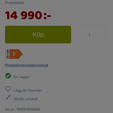
Produktblad
14 990
:-
Köp
Produktinformationsblad
En i lager!
Lägg till i favoriter
Jämför produkt
Art.nr.:
RKE63826MW