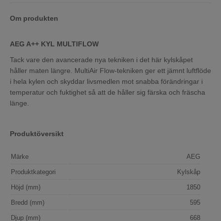
Om produkten
AEG A++ KYL MULTIFLOW
Tack vare den avancerade nya tekniken i det här kylskåpet
håller maten längre. MultiAir Flow-tekniken ger ett jämnt luftflöde
i hela kylen och skyddar livsmedlen mot snabba förändringar i
temperatur och fuktighet så att de håller sig färska och fräscha
länge.
Produktöversikt
Märke
AEG
Produktkategori
Kylskåp
Höjd (mm)
1850
Bredd (mm)
595
Djup (mm)
668