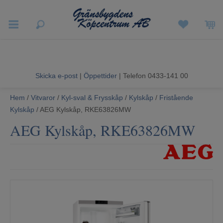
Vigneron EXP
Sommarrea
Skicka e-post
|
Öppettider
| Telefon 0433-141 00
Vitvaror
Hem
/
Vitvaror
/
Kyl-sval & Frysskåp
/
Kylskåp
/
Fristående
Kylskåp
/ AEG Kylskåp, RKE63826MW
Hushållsapparater
AEG Kylskåp, RKE63826MW
Ljud & Bild
Luftvård och Värme
Hem & Fritid
Kundtjänst