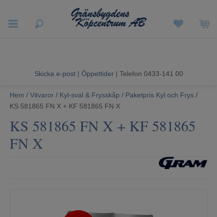
Vigneron EXP
Sommarrea
Skicka e-post
|
Öppettider
| Telefon 0433-141 00
Vitvaror
Hem
/
Vitvaror
/
Kyl-sval & Frysskåp
/
Paketpris Kyl och Frys
/
KS 581865 FN X + KF 581865 FN X
Hushållsapparater
KS 581865 FN X + KF 581865
Ljud & Bild
FN X
Luftvård och Värme
Hem & Fritid
Kundtjänst