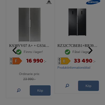
KS38VV07 A+ + GS34VV07 A+ Paketpris
RZ32C7CBEB1+RR39C7EC5B1 Paketpris
Finns i lager!
Fåtal i lager!
16 990
33 490
:-
:-
Produktinformationsblad
Ordinarie pris:
23 990:-
Köp
Köp