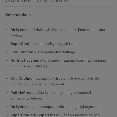
Art.nr.:
KS581865FNX+KF581865FNX
Om produkten
AirSystem
– förbättrad luftcirkulation för jämn temperatur
i kylen.
SuperCool
– snabb nedkylning vid behov.
EcoFunction
– energieffektivt driftläge.
No-frost-system i kylskåpet
– automatiserar avfrostning
och minskar underhåll.
DualCooling
– separata kylsystem för kyl och frys för
optimal luftfuktighet och färskhet.
Full NoFrost
i både kyl och frys – ingen manuell
avfrostning behövs.
AirSystem
– jämn temperaturfördelning i kylutrymmet.
SuperCool
och
SuperFreeze
– snabb nedkylning och