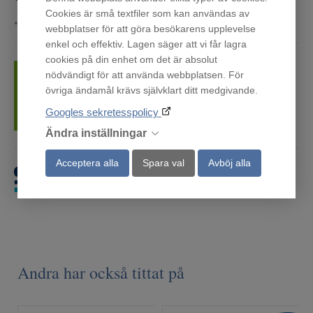
Cookies är små textfiler som kan användas av
*undantag kan förekomma
webbplatser för att göra besökarens upplevelse
enkel och effektiv. Lagen säger att vi får lagra
cookies på din enhet om det är absolut
nödvändigt för att använda webbplatsen. För
Tillvalstjänster som inbärning, installation,
övriga ändamål krävs självklart ditt medgivande.
bortforsling och omhängning finns i kassan
Googles sekretesspolicy
Ändra inställningar
Acceptera alla
Spara val
Avböj alla
Få först. Betala sen.
Andra har också tittat på