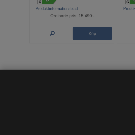
Produktinformationsblad
Produk
Ordinarie pris:
15 490:-
Köp