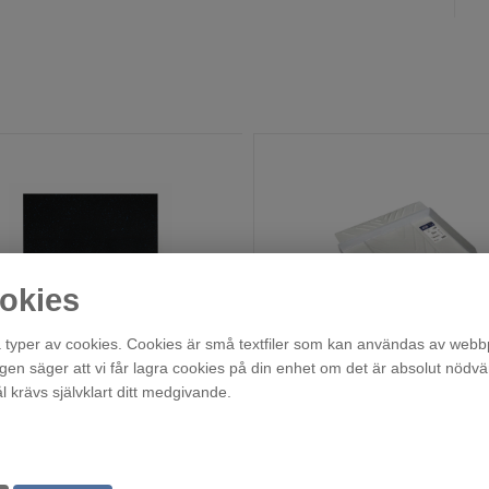
okies
typer av cookies. Cookies är små textfiler som kan användas av webbp
WXVM
Droppskydd 60cm Diskma
agen säger att vi får lagra cookies på din enhet om det är absolut nödvä
Finns i lager!
Finns i lager!
krävs självklart ditt medgivande.
299
219
:-
:-