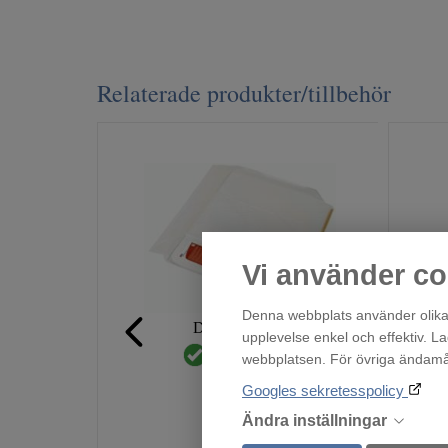
Relaterade produkter/tillbehör
Vi använder co
Denna webbplats använder olika 
Droppskydd60
upplevelse enkel och effektiv. L
Finns i lager!
webbplatsen. För övriga ändamål 
219
Googles sekretesspolicy
:-
Ändra inställningar