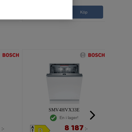
p
Köp
SMV4HVX33E
En i lager!
8
8 187
:-
:-