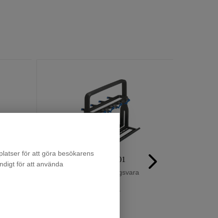
latser för att göra besökarens
skin
E9DHGB01
ndigt för att använda
Beställningsvara
395
:-