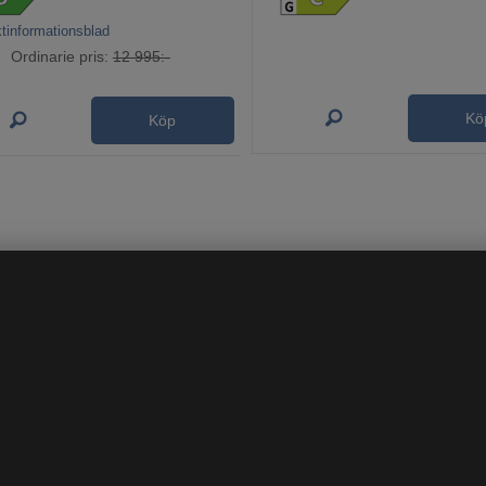
tinformationsblad
Ordinarie pris:
12 995:-
Kö
Köp