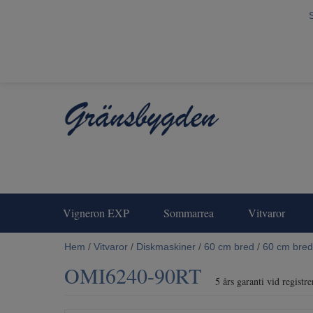
Vigneron EXP
Sommarrea
Vitvaror
Hem
/
Vitvaror
/
Diskmaskiner
/
60 cm bred
/
60 cm bred
OMI6240-90RT
5 års garanti vid regist