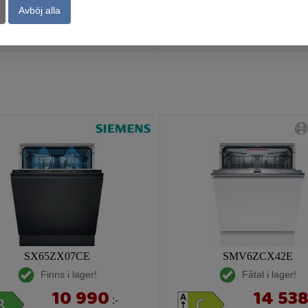
Avböj alla
Köp
Kö
SX65ZX07CE
SMV6ZCX42E
Finns i lager!
Fåtal i lager!
10 990
14 53
:-