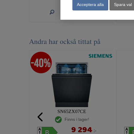
Acceptera alla
Spara val
Köp
Andra har också tittat på
SN65ZX07CE
Finns i lager!
9 294
:-