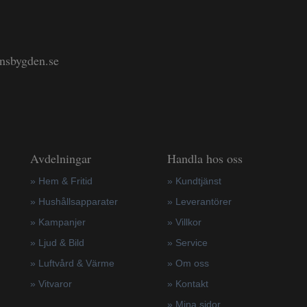
änsbygden.se
Avdelningar
Handla hos oss
» Hem & Fritid
»
Kundtjänst
»
Hushållsapparater
»
Leverantörer
»
Kampanjer
»
Villkor
» Ljud & Bild
»
Service
» Luftvård & Värme
»
Om oss
»
Vitvaror
»
Kontakt
»
Mina sidor