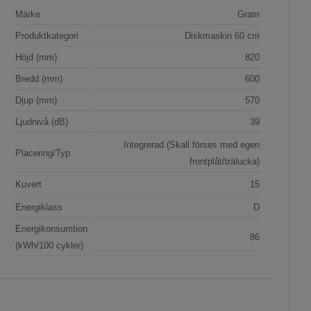
Märke
Gram
Produktkategori
Diskmaskin 60 cm
Höjd (mm)
820
Bredd (mm)
600
Djup (mm)
570
Ljudnivå (dB)
39
Integrerad (Skall förses med egen
Placering/Typ
frontplåt/trälucka)
Kuvert
15
Energiklass
D
Energikonsumtion
86
(kWh/100 cykler)