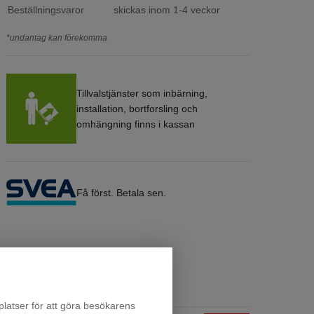
Beställningsvaror
skickas inom 1-4 veckor
*undantag kan förekomma
Tillvalstjänster som inbärning,
installation, bortforsling och
omhängning finns i kassan
Få först. Betala sen.
latser för att göra besökarens