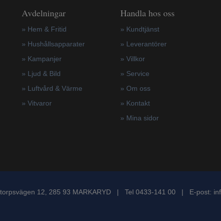
Avdelningar
Handla hos oss
» Hem & Fritid
»
Kundtjänst
»
Hushållsapparater
»
Leverantörer
»
Kampanjer
»
Villkor
» Ljud & Bild
»
Service
» Luftvård & Värme
»
Om oss
»
Vitvaror
»
Kontakt
»
Mina sidor
torpsvägen 12, 285 93 MARKARYD | Tel 0433-141 00 | E-post:
in