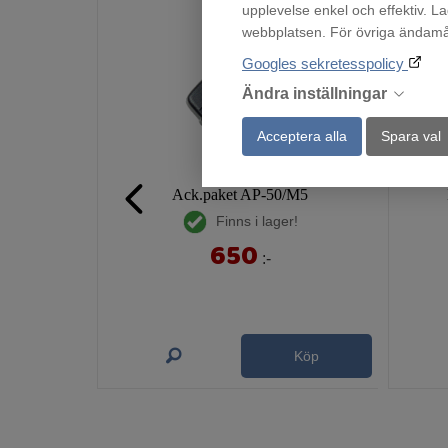
upplevelse enkel och effektiv. L
webbplatsen. För övriga ändamål 
Googles sekretesspolicy
Ändra inställningar
Acceptera alla
Spara val
Ack.paket AP-50/M5
Finns i lager!
650
:-
Köp