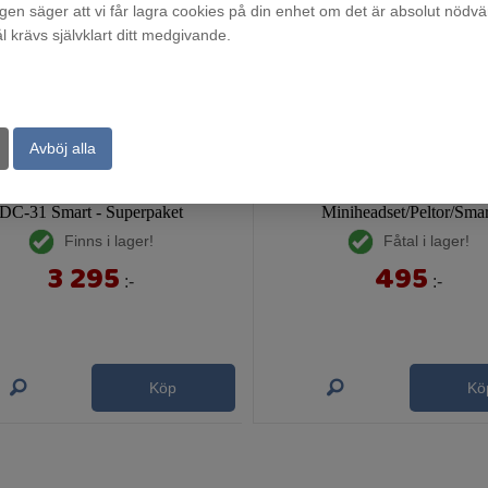
agen säger att vi får lagra cookies på din enhet om det är absolut nödvä
krävs självklart ditt medgivande.
Avböj alla
DC-31 Smart - Superpaket
Miniheadset/Peltor/Smar
Finns i lager!
Fåtal i lager!
3 295
495
:-
:-
Köp
Kö