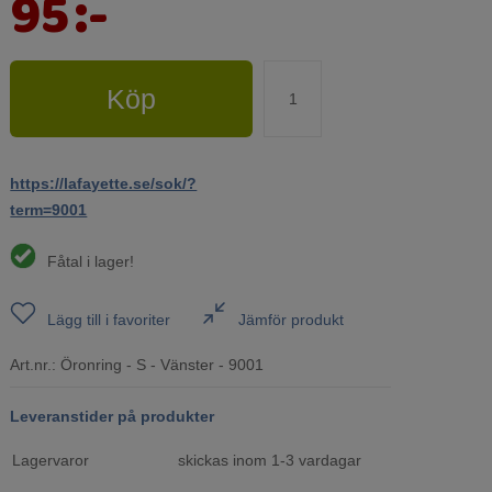
95
:-
Köp
https://lafayette.se/sok/?
term=9001
Fåtal i lager!
Lägg till i favoriter
Jämför produkt
Art.nr.:
Öronring - S - Vänster - 9001
Leveranstider på produkter
Lagervaror
skickas inom 1-3 vardagar