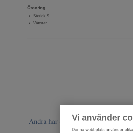
Öronring
Storlek S
Vänster
Vi använder co
Andra har också tittat på
Denna webbplats använder olika 