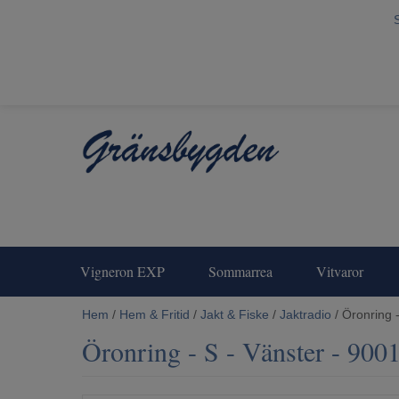
Vigneron EXP
Sommarrea
Vitvaror
Hem
/
Hem & Fritid
/
Jakt & Fiske
/
Jaktradio
/ Öronring 
Öronring - S - Vänster - 900