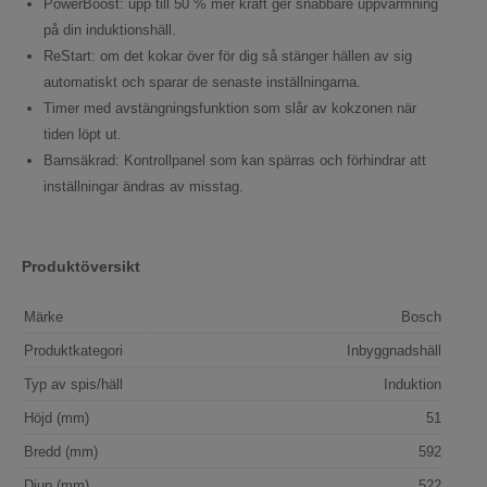
PowerBoost: upp till 50 % mer kraft ger snabbare uppvärmning
på din induktionshäll.
ReStart: om det kokar över för dig så stänger hällen av sig
automatiskt och sparar de senaste inställningarna.
Timer med avstängningsfunktion som slår av kokzonen när
tiden löpt ut.
Barnsäkrad: Kontrollpanel som kan spärras och förhindrar att
inställningar ändras av misstag.
Produktöversikt
Märke
Bosch
Produktkategori
Inbyggnadshäll
Typ av spis/häll
Induktion
Höjd (mm)
51
Bredd (mm)
592
Djup (mm)
522