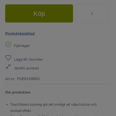
Köp
Produktdatablad
Fjärrlager
Lägg till i favoriter
Jämför produkt
Art.nr.:
PUE611BB5D
Om produkten
TouchSelect-styrning gör det smidigt att välja kokzon och
önskad effekt.