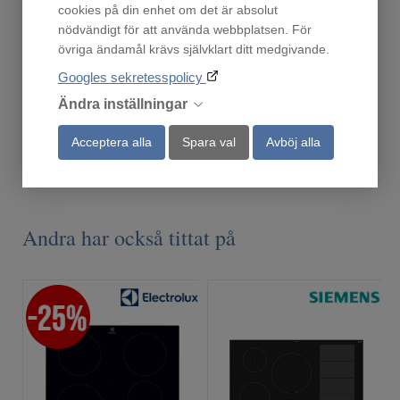
cookies på din enhet om det är absolut
Ronneby Bruk Maestro Rostfritt Gryta 24 cm, 9 lite
HZ390522
nödvändigt för att använda webbplatsen. För
Finns i lager!
Beställningsvara
övriga ändamål krävs självklart ditt medgivande.
1 175
1 890
Googles sekretesspolicy
:-
:-
Ändra inställningar
Acceptera alla
Spara val
Avböj alla
Köp
Köp
Andra har också tittat på