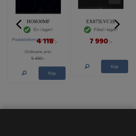
HOI630MF
EX875LVC1E
En i lager!
Fåtal i lager!
4 118
7 990
Produktinformationsblad
:-
:-
Ordinarie pris:
5 490:-
Köp
Köp