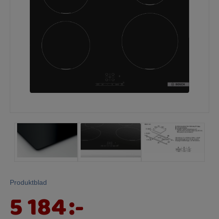
Mina sidor
Produktblad
5 184
:-