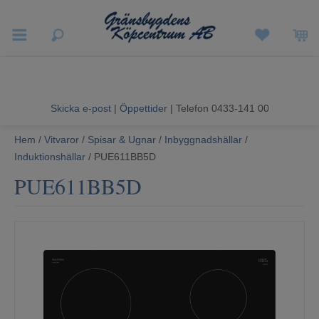
Vigneron EXP
Sommarrea
Skicka e-post
|
Öppettider
| Telefon 0433-141 00
Vitvaror
Hem
/
Vitvaror
/
Spisar & Ugnar
/
Inbyggnadshällar
/
Induktionshällar
/ PUE611BB5D
Hushållsapparater
PUE611BB5D
Ljud & Bild
Luftvård och Värme
Hem & Fritid
Kundtjänst