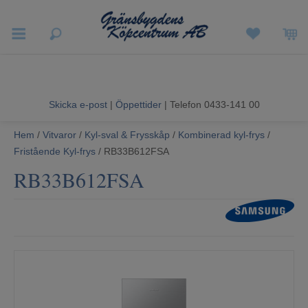
Vigneron EXP
Sommarrea
Skicka e-post
|
Öppettider
| Telefon 0433-141 00
Vitvaror
Hem
/
Vitvaror
/
Kyl-sval & Frysskåp
/
Kombinerad kyl-frys
/
Hushållsapparater
Fristående Kyl-frys
/ RB33B612FSA
RB33B612FSA
Ljud & Bild
Luftvård och Värme
Hem & Fritid
Kundtjänst
Mina sidor