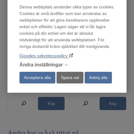
Denna webbplats använder olika typer av cookies.
Cookies är små textfiler som kan användas av
webbplatser för att göra besökarens upplevelse
enkel och effektiv. Lagen säger att vi får lagra
cookies på din enhet om det är absolut
nödvändigt för att använda webbplatsen. För
övriga ändamål krävs självklart ditt medgivande.
Googles sekretesspolicy
Droppskydd60
Droppskydd 60cm Kyl/Frys
Ändra inställningar
Finns i lager!
En i lager!
219
219
Acceptera alla
Spara val
Avböj alla
:-
:-
Köp
Köp
Andra har också tittat på