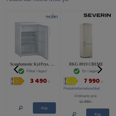
Scandomestic Kyl/Frys, SKB 161 W
RKG 8919 CREME
Fåtal i lager!
En i lager!
3 490
7 990
:-
:-
Produktinformationsblad
Ordinarie pris:
11 990:-
Köp
Köp