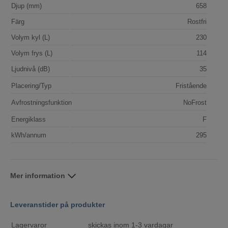
Djup (mm)
658
Färg
Rostfri
Volym kyl (L)
230
Volym frys (L)
114
Ljudnivå (dB)
35
Placering/Typ
Fristående
Avfrostningsfunktion
NoFrost
Energiklass
F
kWh/annum
295
Mer information
Leveranstider på produkter
Lagervaror
skickas inom 1-3 vardagar