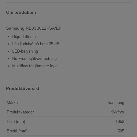
Om produkten
Samsung RB33B612FSA/EF
Höjd: 185 cm
Låg ljudnivå på bara 35 dB
LED-belysning
No Frost självavfrostning
Multiflow för jämnare kyla
Produktöversikt
Märke
Samsung
Produktkategori
Kyl/frys
Höjd (mm)
1853
Bredd (mm)
595