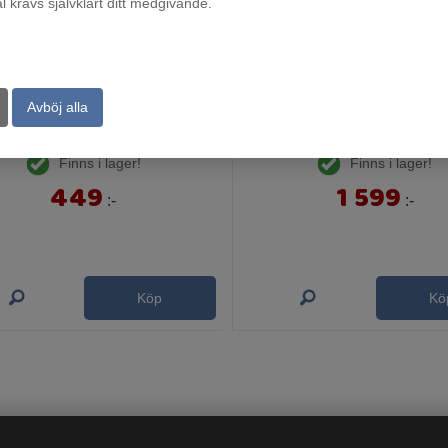
krävs självklart ditt medgivande.
Avböj alla
SEVERIN 2394 KLÄMGRILL GRÅ/METALLIC, 23x14 CM, 800
Finns i lager!
Finns i lager!
449
1 599
:-
:-
Köp
Kö