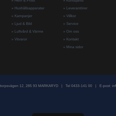
» Hem & Fritid
»
Kundtjänst
»
Hushållsapparater
»
Leverantörer
»
Kampanjer
»
Villkor
» Ljud & Bild
»
Service
» Luftvård & Värme
»
Om oss
»
Vitvaror
»
Kontakt
»
Mina sidor
torpsvägen 12, 285 93 MARKARYD | Tel 0433-141 00 | E-post:
in