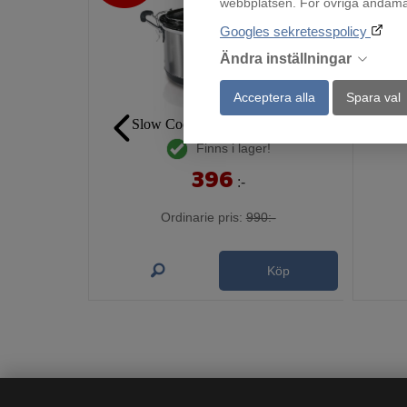
webbplatsen. För övriga ändamål 
Googles sekretesspolicy
Ändra inställningar
Acceptera alla
Spara val
Slow Cooker Hamilton Beach
Finns i lager!
396
:-
Ordinarie pris:
990:-
Köp