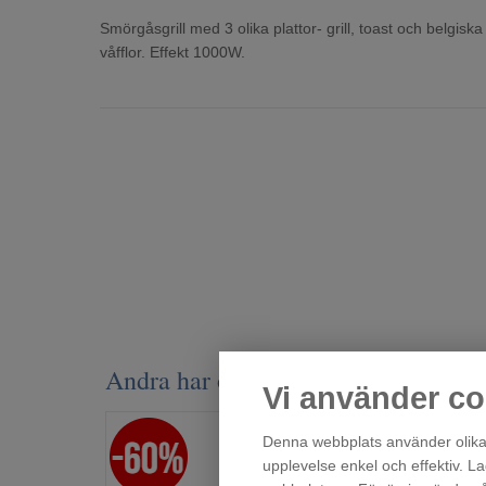
Smörgåsgrill med 3 olika plattor- grill, toast och belgiska
våfflor. Effekt 1000W.
Andra har också tittat på
Vi använder co
Denna webbplats använder olika 
upplevelse enkel och effektiv. L