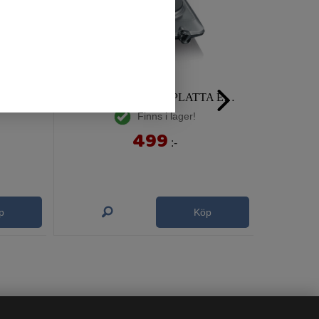
SEVERIN 2430 VARMLUFTSFRITÖS 3,2 LITER, 1500W
SEVERIN 1092 KOKPLATTA ENKEL, ROSTFRI
Finns i lager!
499
:-
p
Köp