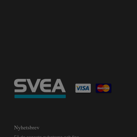
Nyhetsbrev
Få de senaste nyheterna och fina