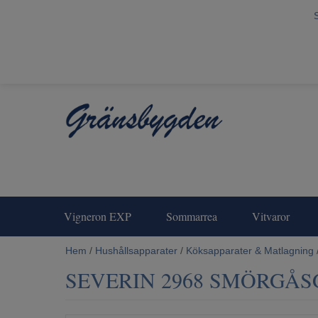
Vigneron EXP
Sommarrea
Vitvaror
Hem
/
Hushållsapparater
/
Köksapparater & Matlagning
SEVERIN 2968 SMÖRGÅSGR