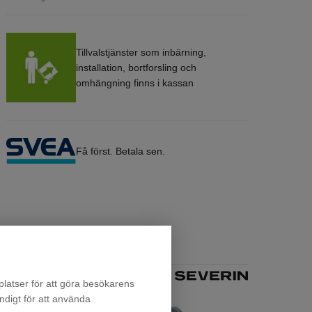
Tillvalstjänster som inbärning,
installation, bortforsling och
omhängning finns i kassan
Få först. Betala sen.
latser för att göra besökarens
ndigt för att använda