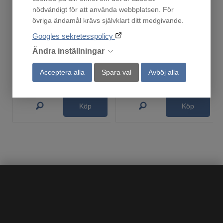
nödvändigt för att använda webbplatsen. För
övriga ändamål krävs självklart ditt medgivande.
Slow Cooker Hamilton Beach
SEVERIN 2394 KLÄMGRILL GRÅ/METALLIC, 23x14 CM, 800
Googles sekretesspolicy
Finns i lager!
Finns i lager!
Ändra inställningar
396
449
:-
:-
Acceptera alla
Spara val
Avböj alla
Ordinarie pris:
990:-
Köp
Köp