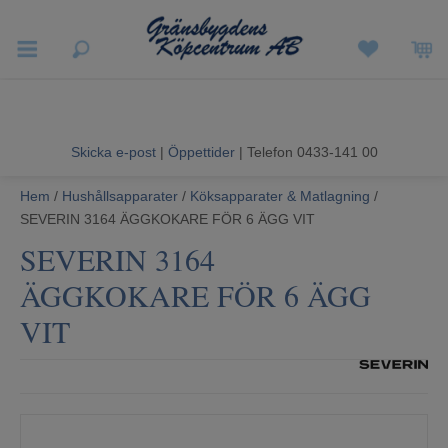
Vigneron EXP
Sommarrea
Skicka e-post
|
Öppettider
| Telefon 0433-141 00
Vitvaror
Hem
/
Hushållsapparater
/
Köksapparater & Matlagning
/
SEVERIN 3164 ÄGGKOKARE FÖR 6 ÄGG VIT
Hushållsapparater
SEVERIN 3164
Ljud & Bild
ÄGGKOKARE FÖR 6 ÄGG
VIT
Luftvård och Värme
Hem & Fritid
Kundtjänst