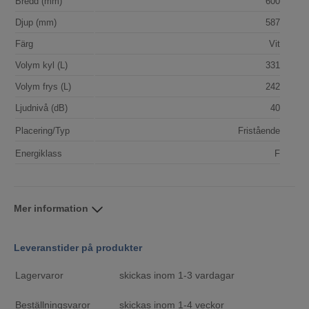
Bredd (mm)
600
Djup (mm)
587
Färg
Vit
Volym kyl (L)
331
Volym frys (L)
242
Ljudnivå (dB)
40
Placering/Typ
Fristående
Energiklass
F
Mer information
Leveranstider på produkter
Lagervaror
skickas inom 1-3 vardagar
Beställningsvaror
skickas inom 1-4 veckor