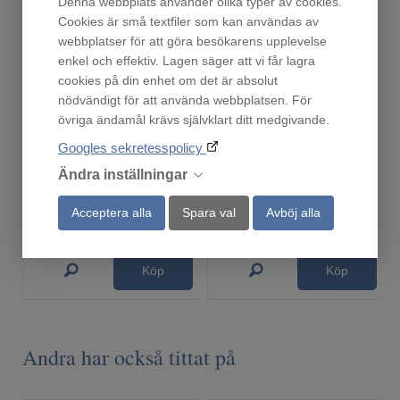
Denna webbplats använder olika typer av cookies.
Cookies är små textfiler som kan användas av
webbplatser för att göra besökarens upplevelse
enkel och effektiv. Lagen säger att vi får lagra
cookies på din enhet om det är absolut
nödvändigt för att använda webbplatsen. För
övriga ändamål krävs självklart ditt medgivande.
Droppskydd120
KSZ36AW00
Googles sekretesspolicy
Finns i lager!
Beställningsvara
Ändra inställningar
419
449
:-
:-
Acceptera alla
Spara val
Avböj alla
Köp
Köp
Andra har också tittat på