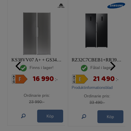
KS38VV07 A+ + GS34VV07 A+ Paketpris
RZ32C7CBEB1+RR39C7EC5B1 Paketpris
Finns i lager!
Fåtal i lager!
16 990
21 490
:-
:-
Produktinformationsblad
Ordinarie pris:
Ordinarie pris:
23 990:-
33 490:-
Köp
Köp