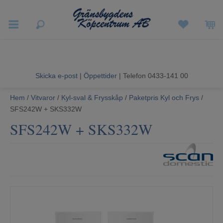
Vigneron EXP
Sommarrea
Skicka e-post
|
Öppettider
| Telefon 0433-141 00
Vitvaror
Hem
/
Vitvaror
/
Kyl-sval & Frysskåp
/
Paketpris Kyl och Frys
/
SFS242W + SKS332W
Hushållsapparater
SFS242W + SKS332W
Ljud & Bild
Luftvård och Värme
Hem & Fritid
Kundtjänst