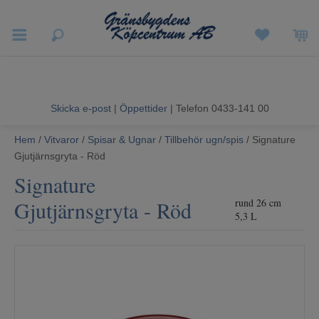
Vigneron EXP
Sommarrea
Skicka e-post
|
Öppettider
| Telefon 0433-141 00
Vitvaror
Hem
/
Vitvaror
/
Spisar & Ugnar
/
Tillbehör ugn/spis
/ Signature
Gjutjärnsgryta - Röd
Hushållsapparater
Signature
Ljud & Bild
Gjutjärnsgryta - Röd
rund 26 cm
5,3 L
Luftvård och Värme
Hem & Fritid
Kundtjänst