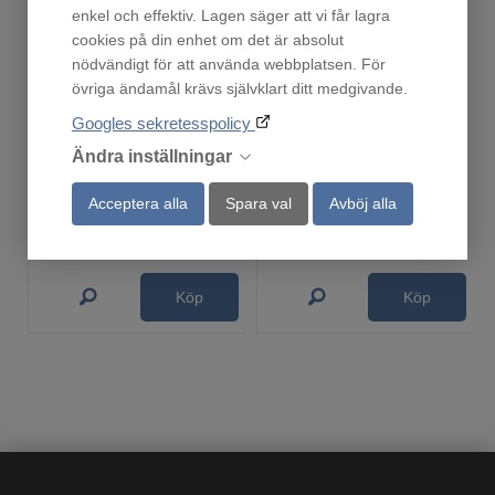
enkel och effektiv. Lagen säger att vi får lagra
cookies på din enhet om det är absolut
nödvändigt för att använda webbplatsen. För
övriga ändamål krävs självklart ditt medgivande.
Googles sekretesspolicy
Ronneby Bruk Grillplatta i gjutjärn. 23 x 47 cm
Ronneby Bruk Maestro Emaljerad rund gryta
Ändra inställningar
Fåtal i lager!
Finns i lager!
795
979
Acceptera alla
Spara val
Avböj alla
:-
:-
Köp
Köp