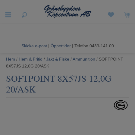
Vigneron EXP
Sommarrea
Skicka e-post
|
Öppettider
| Telefon 0433-141 00
Vitvaror
Hem
/
Hem & Fritid
/
Jakt & Fiske
/
Ammunition
/ SOFTPOINT
8X57JS 12,0G 20/ASK
Hushållsapparater
SOFTPOINT 8X57JS 12,0G
Ljud & Bild
20/ASK
Luftvård och Värme
Hem & Fritid
Kundtjänst