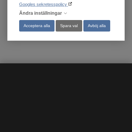
229
1 150
Googles sekretesspolicy
:-
:-
Ändra inställningar
Acceptera alla
Spara val
Avböj alla
Köp
Köp