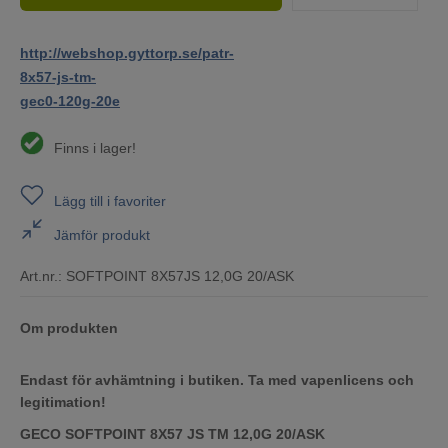
http://webshop.gyttorp.se/patr-
8x57-js-tm-
gec0-120g-20e
Finns i lager!
Lägg till i favoriter
Jämför produkt
Art.nr.:
SOFTPOINT 8X57JS 12,0G 20/ASK
Om produkten
Endast för avhämtning i butiken. Ta med vapenlicens och
legitimation!
GECO SOFTPOINT 8X57 JS TM 12,0G 20/ASK