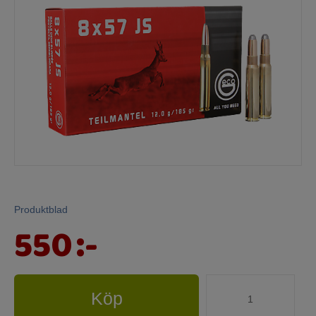
Mina sidor
Produktblad
550
:-
Köp