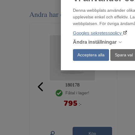
Denna webbplats använder olika 
Andra har också tittat på
upplevelse enkel och effektiv. L
webbplatsen. För övriga ändamål 
Googles sekretesspolicy
Ändra inställningar
Acceptera alla
Spara val
180178
Fåtal i lager!
795
:-
Köp