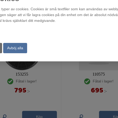
typer av cookies. Cookies är små textfiler som kan användas av webbp
agen säger att vi får lagra cookies på din enhet om det är absolut nödvä
krävs självklart ditt medgivande.
Avböj alla
153255
110575
Fåtal i lager!
Fåtal i lager!
795
695
:-
:-
Köp
Kö