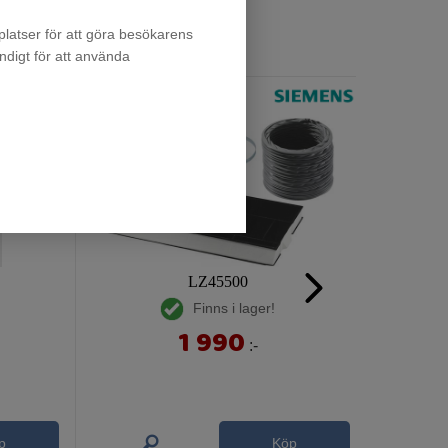
latser för att göra besökarens
ndigt för att använda
LZ45500
Finns i lager!
1 990
:-
p
Köp