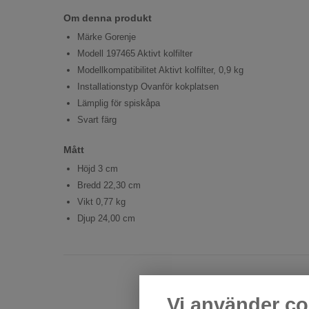
Om denna produkt
Märke Gorenje
Modell 197465 Aktivt kolfilter
Modellkompatibilitet Aktivt kolfilter, 0,9 kg
Installationstyp Ovanför kokplatsen
Lämplig för spiskåpa
Svart färg
Mått
Höjd 3 cm
Bredd 22,30 cm
Vikt 0,77 kg
Djup 24,00 cm
Vi använder co