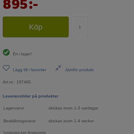
895
:-
Köp
En i lager!
Lägg till i favoriter
Jämför produkt
Art.nr.:
197465
Leveranstider på produkter
Lagervaror
skickas inom 1-3 vardagar
Beställningsvaror
skickas inom 1-4 veckor
*undantag kan förekomma