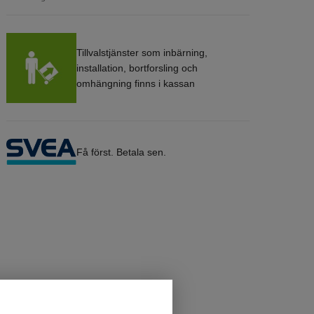
Tillvalstjänster som inbärning,
installation, bortforsling och
omhängning finns i kassan
Få först. Betala sen.