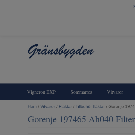
Vigneron EXP
Sommarrea
Vitvaror
Hem
/
Vitvaror
/
Fläktar
/
Tillbehör fläktar
/ Gorenje 1974
Gorenje 197465 Ah040 Filte