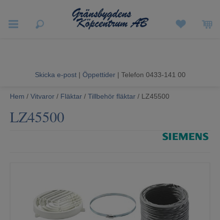
Vigneron EXP
Sommarrea
Skicka e-post
|
Öppettider
| Telefon 0433-141 00
Vitvaror
Hem
/
Vitvaror
/
Fläktar
/
Tillbehör fläktar
/ LZ45500
LZ45500
Hushållsapparater
Ljud & Bild
Luftvård och Värme
Hem & Fritid
Kundtjänst