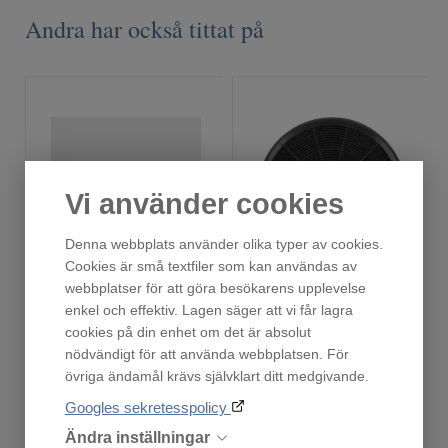
Andra har också tittat på
Vi använder cookies
Denna webbplats använder olika typer av cookies.
Cookies är små textfiler som kan användas av
180178
153255
webbplatser för att göra besökarens upplevelse
Fåtal i lager!
Fåtal i lager!
enkel och effektiv. Lagen säger att vi får lagra
cookies på din enhet om det är absolut
795
795
:-
:-
nödvändigt för att använda webbplatsen. För
övriga ändamål krävs självklart ditt medgivande.
Googles sekretesspolicy
Köp
Köp
Ändra inställningar