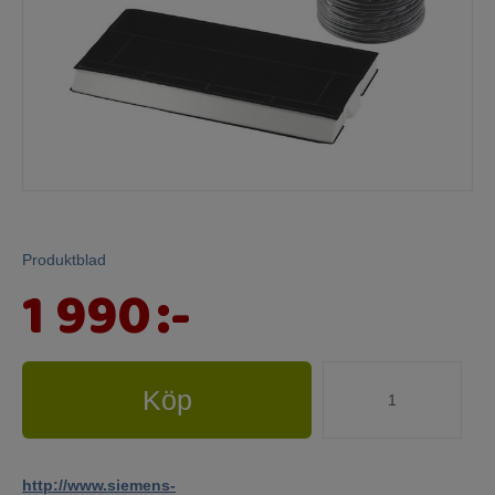
Mina sidor
Produktblad
1 990
:-
Köp
http://www.siemens-