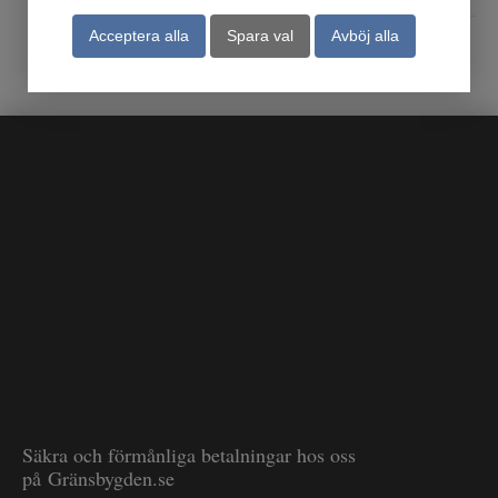
Acceptera alla
Spara val
Avböj alla
Säkra och förmånliga betalningar hos oss
på Gränsbygden.se