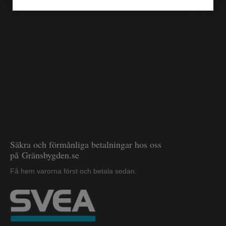
Säkra och förmånliga betalningar hos oss
på Gränsbygden.se
Få hem varorna först och betala sedan.