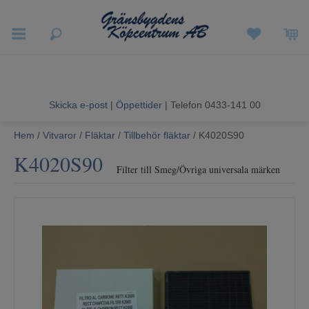
Vigneron EXP
Sommarrea
Skicka e-post
|
Öppettider
| Telefon 0433-141 00
Vitvaror
Hem
/
Vitvaror
/
Fläktar
/
Tillbehör fläktar
/ K4020S90
K4020S90
Hushållsapparater
Filter till Smeg/Övriga universala märken
Ljud & Bild
Luftvård och Värme
Hem & Fritid
Kundtjänst