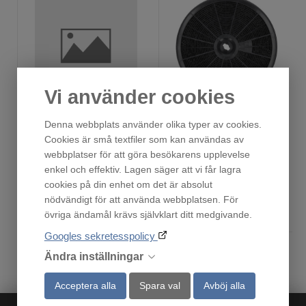
Vi använder cookies
180178
153255
Denna webbplats använder olika typer av cookies.
Fåtal i lager!
Fåtal i lager!
Cookies är små textfiler som kan användas av
795
795
:-
:-
webbplatser för att göra besökarens upplevelse
enkel och effektiv. Lagen säger att vi får lagra
cookies på din enhet om det är absolut
nödvändigt för att använda webbplatsen. För
Köp
Köp
övriga ändamål krävs självklart ditt medgivande.
Googles sekretesspolicy
Ändra inställningar
Acceptera alla
Spara val
Avböj alla