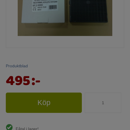
Mina sidor
Produktblad
495
:-
Köp
Fåtal i lager!