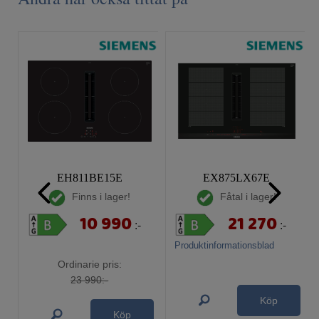
EH811BE15E
EX875LX67E
Finns i lager!
Fåtal i lager!
10 990
21 270
:-
:-
Produktinformationsblad
Ordinarie pris:
23 990:-
Köp
Köp