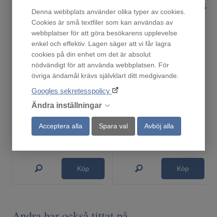
Denna webbplats använder olika typer av cookies.
Cookies är små textfiler som kan användas av
webbplatser för att göra besökarens upplevelse
enkel och effektiv. Lagen säger att vi får lagra
cookies på din enhet om det är absolut
nödvändigt för att använda webbplatsen. För
övriga ändamål krävs självklart ditt medgivande.
Googles sekretesspolicy
Ronneby Bruk Maestro Rostfritt Gryta 24 cm, 9 lite
HZ390522
Ändra inställningar
Finns i lager!
Beställningsvara
1 175
1 890
Acceptera alla
Spara val
Avböj alla
:-
:-
Köp
Köp
Andra har också tittat på