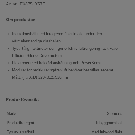
Art.nr.:
EX875LX57E
Om produkten
Induktionshäll med integrerad fläkt infälld under den
värmebeständiga glashällen
Tyst, tålig fläktmotor som ger effektiv luftrengöring tack vare
EfficientSilenceDrive-motorn
Flexzoner med kokkärlsavkänning och PowerBoost
Moduler för recirkulering/frånluft behöver beställas separat.
Mått: (HxBxD) 223x812x520mm
Produktöversikt
Märke
Siemens
Produktkategori
Inbyggnadshäll
Typ av spis/häll
Med inbyggd fläkt