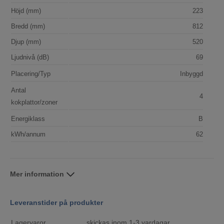
Höjd (mm)
223
Bredd (mm)
812
Djup (mm)
520
Ljudnivå (dB)
69
Placering/Typ
Inbyggd
Antal
4
kokplattor/zoner
Energiklass
B
kWh/annum
62
Mer information
Leveranstider på produkter
Lagervaror
skickas inom 1-3 vardagar