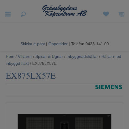
Vigneron EXP
Sommarrea
Skicka e-post
|
Öppettider
| Telefon 0433-141 00
Vitvaror
Hem
/
Vitvaror
/
Spisar & Ugnar
/
Inbyggnadshällar
/
Hällar med
inbyggd fläkt
/ EX875LX57E
Hushållsapparater
EX875LX57E
Ljud & Bild
Luftvård och Värme
Hem & Fritid
Kundtjänst