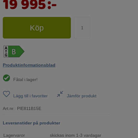
19 995
:-
Köp
Produktinformationsblad
Fåtal i lager!
Lägg till i favoriter
Jämför produkt
Art.nr.:
PIE811B15E
Leveranstider på produkter
Lagervaror
skickas inom 1-3 vardagar