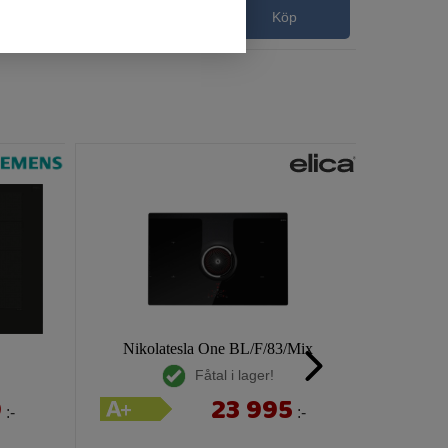
p
Köp
Nikolatesla One BL/F/83/Mix
Fåtal i lager!
9
23 995
:-
:-