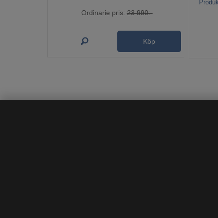
Produk
Ordinarie pris:
23 990:-
Köp