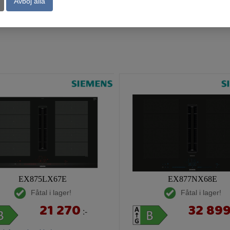
Avböj alla
Köp
Kö
EX875LX67E
EX877NX68E
Fåtal i lager!
Fåtal i lager!
21 270
32 89
:-