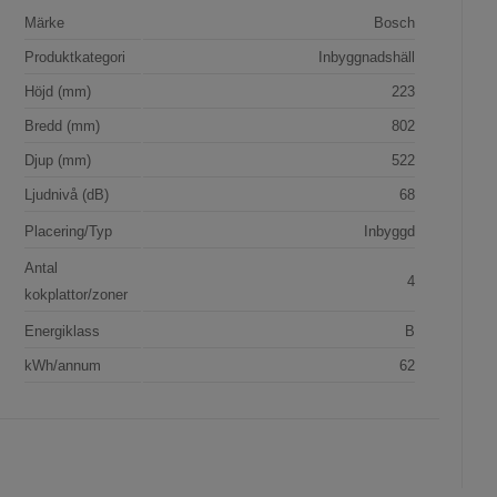
Märke
Bosch
Produktkategori
Inbyggnadshäll
Höjd (mm)
223
Bredd (mm)
802
Djup (mm)
522
Ljudnivå (dB)
68
Placering/Typ
Inbyggd
Antal
4
kokplattor/zoner
Energiklass
B
kWh/annum
62