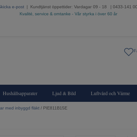
Skicka e-post
| Kundtjänst öppettider: Vardagar 09 - 18 | 0433-141 0
Kvalité, service & omtanke - Vår styrka i över 60 år
Hushållsapparater
Ljud & Bild
Luftvård och Värme
lar med inbyggd fläkt
/ PIE811B15E