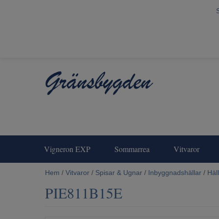
Vigneron EXP
Sommarrea
Vitvaror
Hem
/
Vitvaror
/
Spisar & Ugnar
/
Inbyggnadshällar
/
Häl
PIE811B15E