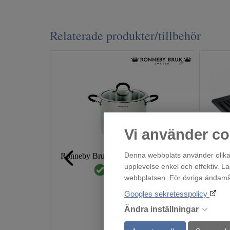
Relaterade produkter/tillbehör
Vi använder co
Denna webbplats använder olika 
Ronneby Bruk Maestro Rostfritt Gryta 24 cm, 9 lite
upplevelse enkel och effektiv. L
Finns i lager!
webbplatsen. För övriga ändamål 
1 175
:-
Googles sekretesspolicy
Ändra inställningar