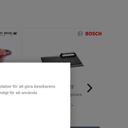
latser för att göra besökarens
Ronneby Bruk Maestro Emaljerad oval gryta 373294
HEZ390522
Signa
ndigt för att använda
Beställningsvara
1 895
:-