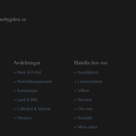
änsbygden.se
Avdelningar
Handla hos oss
» Hem & Fritid
»
Kundtjänst
»
Hushållsapparater
»
Leverantörer
»
Kampanjer
»
Villkor
» Ljud & Bild
»
Service
» Luftvård & Värme
»
Om oss
»
Vitvaror
»
Kontakt
»
Mina sidor