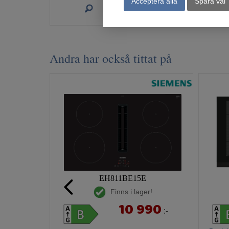
Acceptera alla
Spara val
Köp
Andra har också tittat på
EH811BE15E
Finns i lager!
10 990
:-