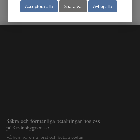
Acceptera alla
Spara val
Avböj alla
Säkra och förmånliga betalningar hos oss
på Gränsbygden.se
Få hem varorna först och betala sedan.