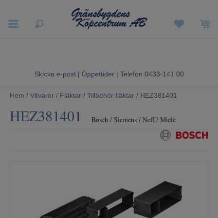
Vigneron EXP
Sommarrea
Skicka e-post
|
Öppettider
| Telefon 0433-141 00
Vitvaror
Hem
/
Vitvaror
/
Fläktar
/
Tillbehör fläktar
/ HEZ381401
Hushållsapparater
HEZ381401
Bosch / Siemens / Neff / Miele
Ljud & Bild
Luftvård och Värme
Hem & Fritid
Kundtjänst
Mina sidor