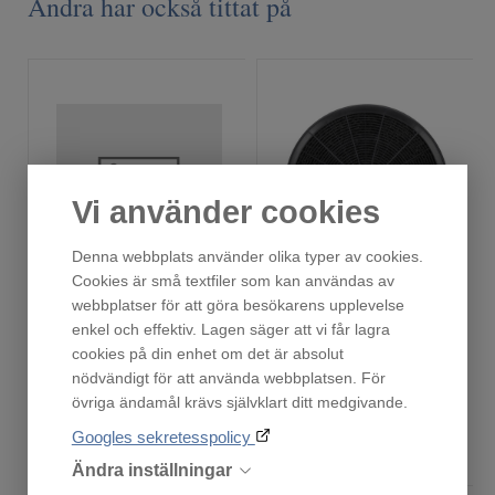
Andra har också tittat på
Vi använder cookies
Denna webbplats använder olika typer av cookies.
Cookies är små textfiler som kan användas av
180178
153255
webbplatser för att göra besökarens upplevelse
Fåtal i lager!
Fåtal i lager!
enkel och effektiv. Lagen säger att vi får lagra
795
795
cookies på din enhet om det är absolut
:-
:-
nödvändigt för att använda webbplatsen. För
övriga ändamål krävs självklart ditt medgivande.
Googles sekretesspolicy
Köp
Köp
Ändra inställningar