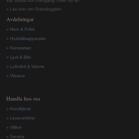
Vår styrka och framgång i över 50 år!
» Läs mer om Gränsbygden
Avdelningar
» Hem & Fritid
»
Hushållsapparater
»
Kampanjer
» Ljud & Bild
» Luftvård & Värme
»
Vitvaror
Handla hos oss
»
Kundtjänst
»
Leverantörer
»
Villkor
»
Service