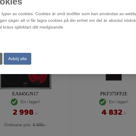
okies
typer av cookies. Cookies är små textfiler som kan användas av webbp
agen säger att vi får lagra cookies på din enhet om det är absolut nödvä
krävs självklart ditt medgivande.
Avböj alla
EA645GN17
PKF375FP2E
En i lager!
En i lager!
2 998
4 832
:-
:-
Ordinarie pris:
5 995:-