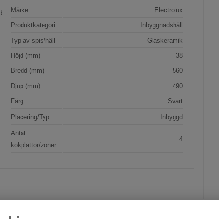
Märke
Electrolux
d
Produktkategori
Inbyggnadshäll
Typ av spis/häll
Glaskeramik
Höjd (mm)
38
Bredd (mm)
560
Djup (mm)
490
Färg
Svart
Placering/Typ
Inbyggd
Antal
4
kokplattor/zoner