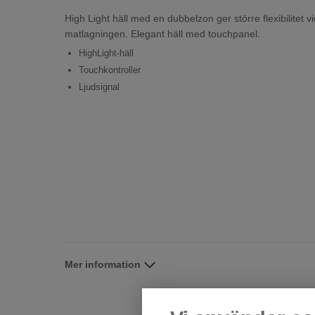
High Light häll med en dubbelzon ger större flexibilitet vi
matlagningen. Elegant häll med touchpanel.
HighLight-häll
Touchkontroller
Ljudsignal
Mer information