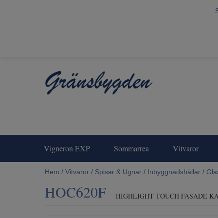
Vigneron EXP
Sommarrea
Vitvaror
Hem
/
Vitvaror
/
Spisar & Ugnar
/
Inbyggnadshällar
/
Gla
HOC620F
HIGHLIGHT TOUCH FASADE K