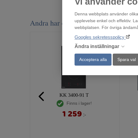
Vi använder co
Denna webbplats använder olika 
Andra har också tittat på
upplevelse enkel och effektiv. L
webbplatsen. För övriga ändamål 
Googles sekretesspolicy
Ändra inställningar
Acceptera alla
Spara val
KK 3400-91 T
Finns i lager!
1 259
:-