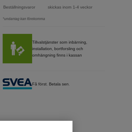
Beställningsvaror
skickas inom 1-4 veckor
*undantag kan förekomma
Tillvalstjänster som inbärning,
installation, bortforsling och
omhängning finns i kassan
Få först. Betala sen.