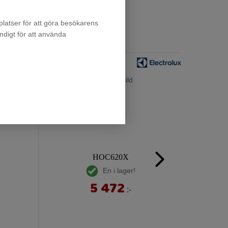
latser för att göra besökarens
ndigt för att använda
HOC620X
En i lager!
5 472
:-