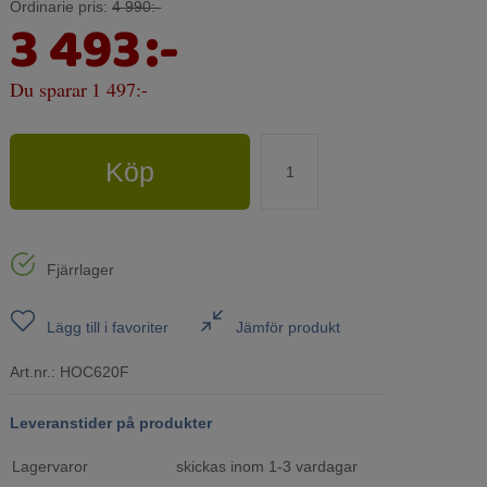
Ordinarie pris:
4 990:-
3 493
:-
Du sparar
1 497:-
Köp
Fjärrlager
Lägg till i favoriter
Jämför produkt
Art.nr.:
HOC620F
Leveranstider på produkter
Lagervaror
skickas inom 1-3 vardagar