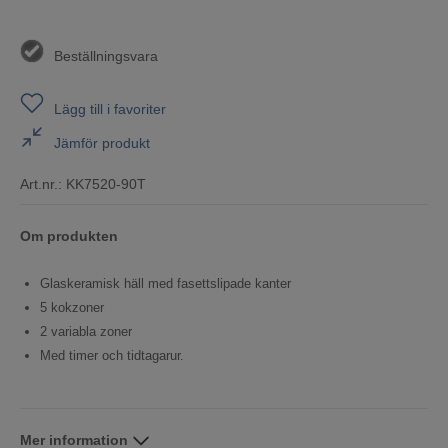
Beställningsvara
Lägg till i favoriter
Jämför produkt
Art.nr.:
KK7520-90T
Om produkten
Glaskeramisk häll med fasettslipade kanter
5 kokzoner
2 variabla zoner
Med timer och tidtagarur.
Mer information