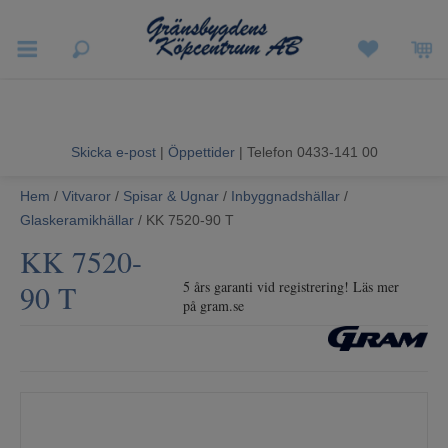
Vigneron EXP
Sommarrea
Skicka e-post
|
Öppettider
| Telefon 0433-141 00
Vitvaror
Hem
/
Vitvaror
/
Spisar & Ugnar
/
Inbyggnadshällar
/
Glaskeramikhällar
/ KK 7520-90 T
Hushållsapparater
KK 7520-
Ljud & Bild
90 T
5 års garanti vid registrering! Läs mer
på gram.se
Luftvård och Värme
Hem & Fritid
Kundtjänst