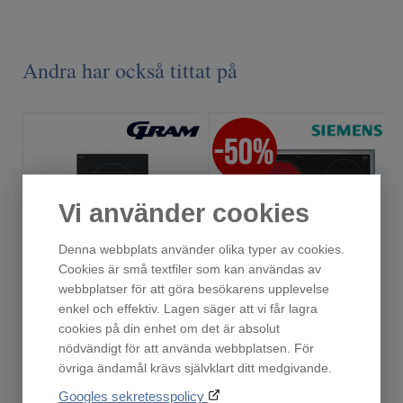
Andra har också tittat på
Vi använder cookies
Denna webbplats använder olika typer av cookies.
Cookies är små textfiler som kan användas av
webbplatser för att göra besökarens upplevelse
KK 3400-91 T
EA645GN17
enkel och effektiv. Lagen säger att vi får lagra
Finns i lager!
En i lager!
cookies på din enhet om det är absolut
1 259
2 998
nödvändigt för att använda webbplatsen. För
:-
:-
övriga ändamål krävs självklart ditt medgivande.
Ordinarie pris:
Googles sekretesspolicy