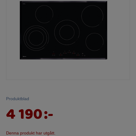
Mina sidor
Produktblad
4 190
:-
Denna produkt har utgått.