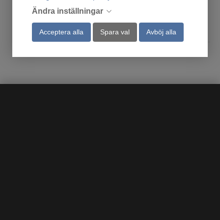
5 995:-
Ändra inställningar
Köp
Köp
Acceptera alla
Spara val
Avböj alla