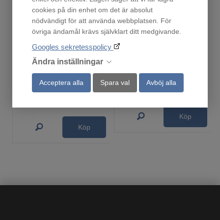
cookies på din enhet om det är absolut
nödvändigt för att använda webbplatsen. För
övriga ändamål krävs självklart ditt medgivande.
HOC620F
KK 3400-91 T
Googles sekretesspolicy
Fåtal i lager!
Finns i lager!
Ändra inställningar
3 493
1 409
:-
:-
Acceptera alla
Spara val
Avböj alla
Ordinarie pris:
4 990:-
Köp
Köp