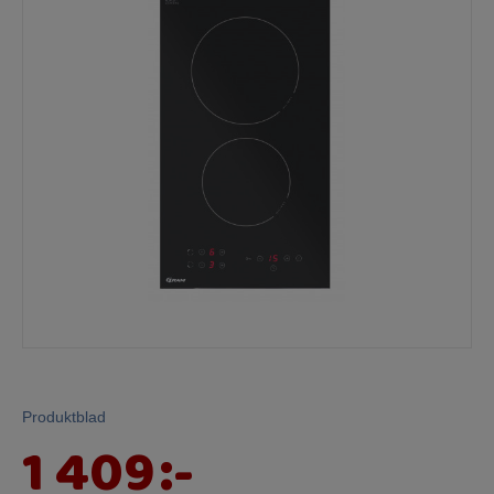
Mina sidor
Produktblad
1 409
:-