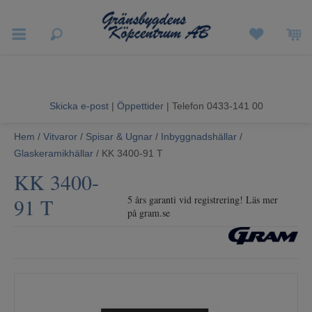
Vigneron EXP
Sommarrea
Skicka e-post
|
Öppettider
| Telefon 0433-141 00
Vitvaror
Hem
/
Vitvaror
/
Spisar & Ugnar
/
Inbyggnadshällar
/
Glaskeramikhällar
/ KK 3400-91 T
Hushållsapparater
KK 3400-
Ljud & Bild
91 T
5 års garanti vid registrering! Läs mer
på gram.se
Luftvård och Värme
Hem & Fritid
Kundtjänst