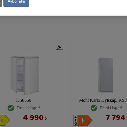
Avböj alla
Köp
Kö
KS8550
Mont Karlo Kylskåp, KS
Finns i lager!
Fåtal i lager!
4 990
7 794
:-