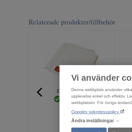
Relaterade produkter/tillbehör
Vi använder co
Denna webbplats använder olika 
Droppskydd60
upplevelse enkel och effektiv. L
Finns i lager!
webbplatsen. För övriga ändamål 
219
:-
Googles sekretesspolicy
Ändra inställningar