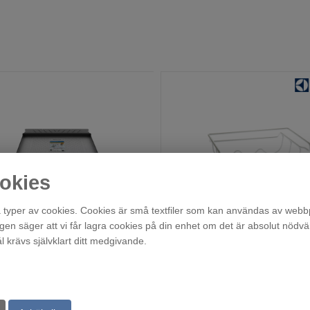
okies
typer av cookies. Cookies är små textfiler som kan användas av webbp
Droppskydd 60cm Kyl/Frys
M4RHBH01
agen säger att vi får lagra cookies på din enhet om det är absolut nödvä
En i lager!
Beställningsvara
krävs självklart ditt medgivande.
219
279
:-
:-