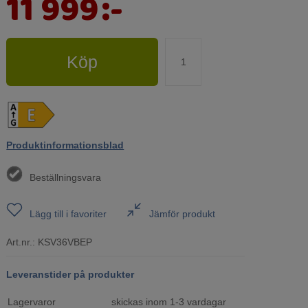
11 999
:-
Köp
Produktinformationsblad
Beställningsvara
Lägg till i favoriter
Jämför produkt
Art.nr.:
KSV36VBEP
Leveranstider på produkter
Lagervaror
skickas inom 1-3 vardagar