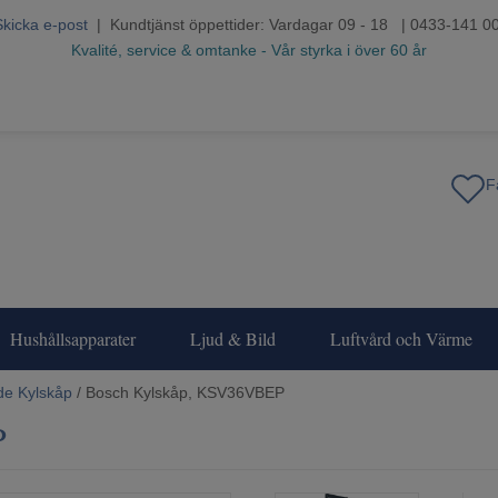
Skicka e-post
| Kundtjänst öppettider: Vardagar 09 - 18 | 0433-141 0
Kvalité, service & omtanke - Vår styrka i över 60 år
Hushållsapparater
Ljud & Bild
Luftvård och Värme
de Kylskåp
/ Bosch Kylskåp, KSV36VBEP
P