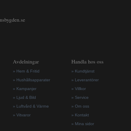
änsbygden.se
Avdelningar
Handla hos oss
» Hem & Fritid
»
Kundtjänst
»
Hushållsapparater
»
Leverantörer
»
Kampanjer
»
Villkor
» Ljud & Bild
»
Service
» Luftvård & Värme
»
Om oss
»
Vitvaror
»
Kontakt
»
Mina sidor