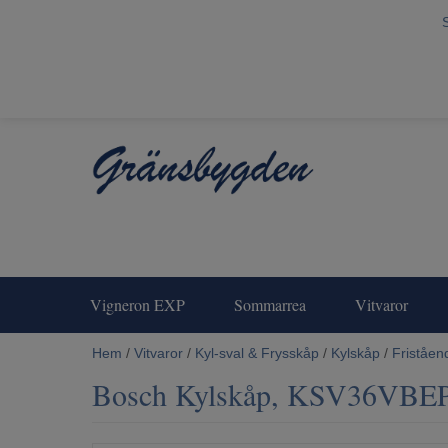
Vigneron EXP
Sommarrea
Vitvaror
Hem
/
Vitvaror
/
Kyl-sval & Frysskåp
/
Kylskåp
/
Friståen
Bosch Kylskåp, KSV36VBE