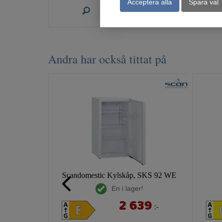
Acceptera alla
Spara val
Köp
Andra har också tittat på
Scandomestic Kylskåp, SKS 92 WE
En i lager!
2 639
:-