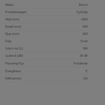
Märke
Bosch
Produktkategori
Kylskåp
Höjd (mm)
1860
Bredd (mm)
600
Djup (mm)
650
Färg
Svart
Volym kyl (L)
346
Ljudnivå (dB)
39 dB
Placering/Typ
Fristående
Energiklass
E
kWh/annum
116