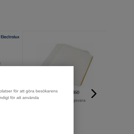
latser för att göra besökarens
Droppskydd60
ndigt för att använda
Beställningsvara
219
:-