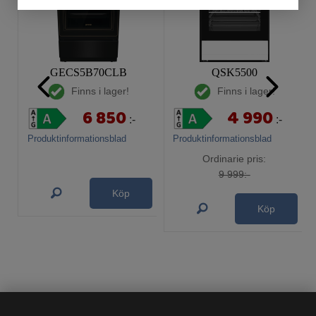
GECS5B70CLB
QSK5500
Finns i lager!
Finns i lager!
6 850
4 990
:-
:-
Produktinformationsblad
Produktinformationsblad
Ordinarie pris:
9 999:-
Köp
Köp