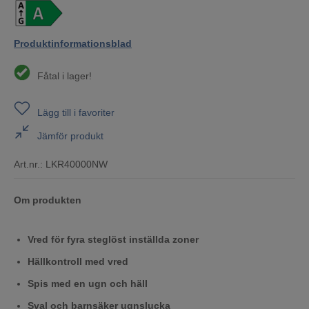
Produktinformationsblad
Fåtal i lager!
Lägg till i favoriter
Jämför produkt
Art.nr.:
LKR40000NW
Om produkten
Vred för fyra steglöst inställda zoner
Hällkontroll med vred
Spis med en ugn och häll
Sval och barnsäker ugnslucka