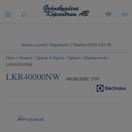
Vigneron EXP
Sommarrea
Skicka e-post
|
Öppettider
| Telefon 0433-141 00
Vitvaror
Hem
/
Vitvaror
/
Spisar & Ugnar
/
Spisar
/
Glaskeramik
/
Hushållsapparater
LKR40000NW
LKR40000NW
Ljud & Bild
HIGHLIGHT 230V
Luftvård och Värme
Hem & Fritid
Kundtjänst
Mina sidor