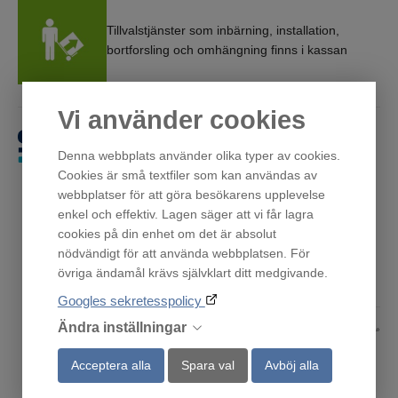
Tillvalstjänster som inbärning, installation,
bortforsling och omhängning finns i kassan
Vi använder cookies
Få först. Betala sen.
Denna webbplats använder olika typer av cookies.
Cookies är små textfiler som kan användas av
webbplatser för att göra besökarens upplevelse
enkel och effektiv. Lagen säger att vi får lagra
cookies på din enhet om det är absolut
nödvändigt för att använda webbplatsen. För
Andra har också tittat på
övriga ändamål krävs självklart ditt medgivande.
Googles sekretesspolicy
Ändra inställningar
Acceptera alla
Spara val
Avböj alla