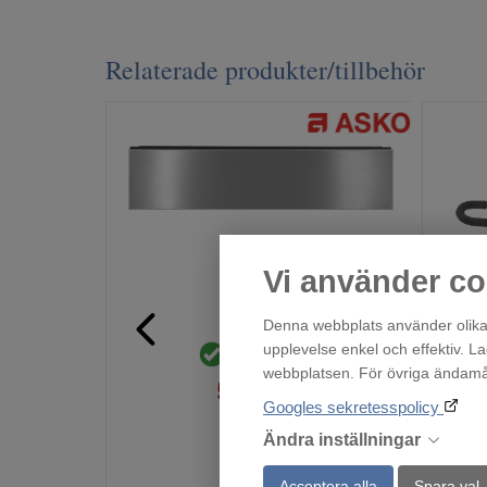
Relaterade produkter/tillbehör
Vi använder co
ODA8113S
Denna webbplats använder olika 
upplevelse enkel och effektiv. L
Finns i lager!
webbplatsen. För övriga ändamål 
5 999
:-
Googles sekretesspolicy
Ändra inställningar
Acceptera alla
Spara val