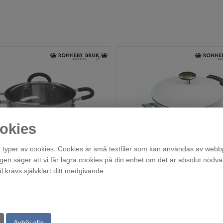
okies
Ronneby Bruk Gryta 3 liter
typer av cookies. Cookies är små textfiler som kan användas av webbp
agen säger att vi får lagra cookies på din enhet om det är absolut nödvä
Finns i lager!
Finns i lager!
krävs självklart ditt medgivande.
519
1 195
:-
:-
Avböj alla