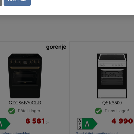
Köp
Kö
GECS6B70CLB
QSK5500
Fåtal i lager!
Finns i lager!
8 581
4 990
:-
tinformationsblad
Produktinformationsblad