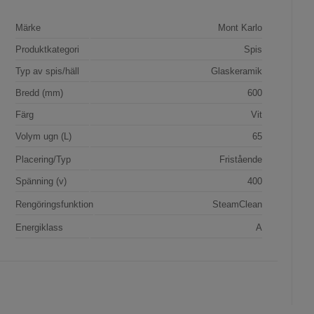
Märke
Mont Karlo
Produktkategori
Spis
Typ av spis/häll
Glaskeramik
Bredd (mm)
600
Färg
Vit
Volym ugn (L)
65
Placering/Typ
Fristående
Spänning (v)
400
Rengöringsfunktion
SteamClean
Energiklass
A