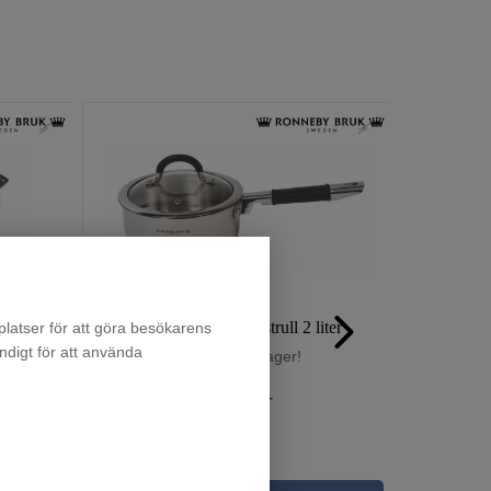
Ronneby Bruk CERAMALJ stekgryta 4 liter vit
Ronneby Bruk Kastrull 2 liter
latser för att göra besökarens
ndigt för att använda
Finns i lager!
495
:-