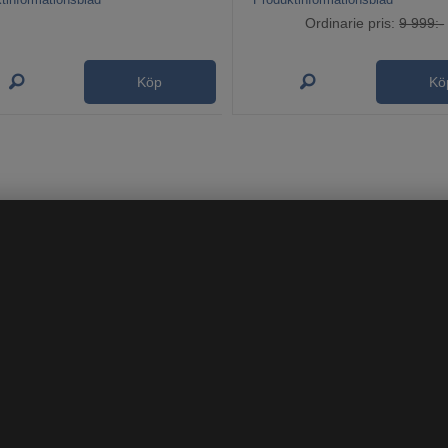
Ordinarie pris:
9 999:-
Köp
Kö