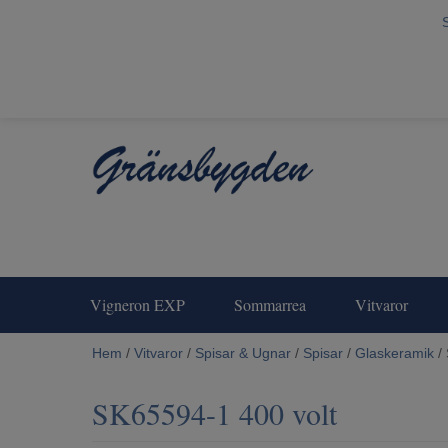
Vigneron EXP
Sommarrea
Vitvaror
Hem
/
Vitvaror
/
Spisar & Ugnar
/
Spisar
/
Glaskeramik
/ 
SK65594-1 400 volt