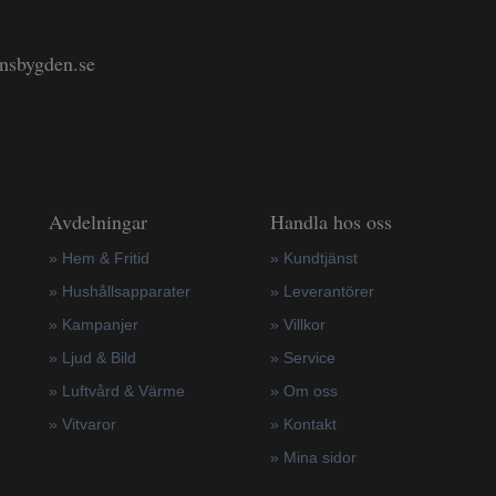
änsbygden.se
Avdelningar
Handla hos oss
» Hem & Fritid
»
Kundtjänst
»
Hushållsapparater
»
Leverantörer
»
Kampanjer
»
Villkor
» Ljud & Bild
»
Service
» Luftvård & Värme
»
Om oss
»
Vitvaror
»
Kontakt
»
Mina sidor