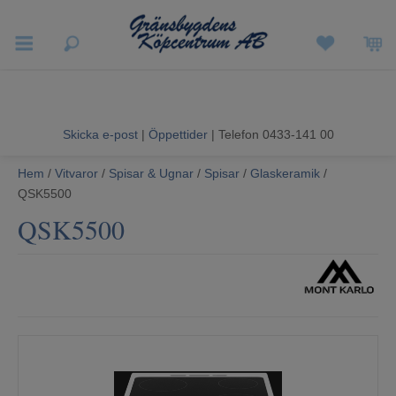
Vigneron EXP
Sommarrea
Skicka e-post
|
Öppettider
| Telefon 0433-141 00
Vitvaror
Hem
/
Vitvaror
/
Spisar & Ugnar
/
Spisar
/
Glaskeramik
/
QSK5500
Hushållsapparater
QSK5500
Ljud & Bild
Luftvård och Värme
Hem & Fritid
Kundtjänst