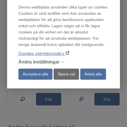
Denna webbplats använder olika typer av cookies.
Cookies är små textfiler som kan användas av
webbplatser för att göra besökarens upplevelse
enkel och effektiv. Lagen säger att vi får lagra
cookies på din enhet om det är absolut
nödvändigt för att använda webbplatsen. För
övriga ändamål krävs självklart ditt medgivande.
Googles sekretesspolicy
ODA8113S
Ronneby Bruk Gryta 3 liter
Ändra inställningar
Finns i lager!
Finns i lager!
5 999
519
Acceptera alla
Spara val
Avböj alla
:-
:-
Köp
Köp
Andra har också tittat på