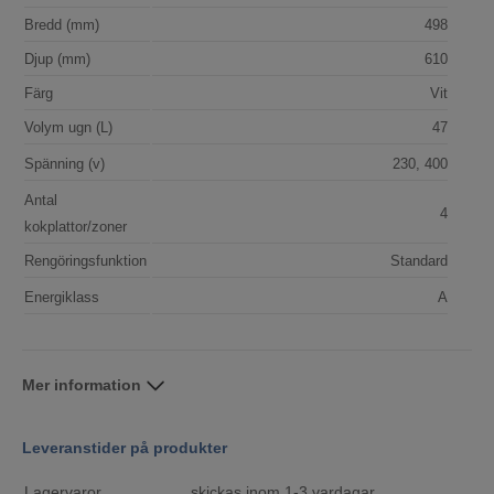
Bredd (mm)
498
Djup (mm)
610
Färg
Vit
Volym ugn (L)
47
Spänning (v)
230, 400
Antal
4
kokplattor/zoner
Rengöringsfunktion
Standard
Energiklass
A
Mer information
Leveranstider på produkter
Lagervaror
skickas inom 1-3 vardagar