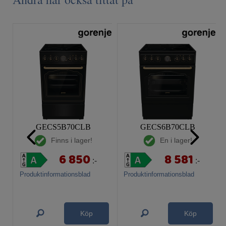
GECS5B70CLB
GECS6B70CLB
Finns i lager!
En i lager!
6 850
8 581
:-
:-
Produktinformationsblad
Produktinformationsblad
Köp
Köp