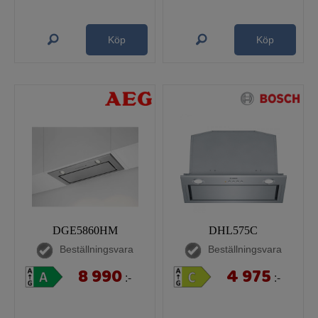
Köp
Köp
DGE5860HM
DHL575C
Beställningsvara
Beställningsvara
8 990
4 975
:-
:-