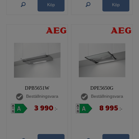
Köp
Köp
DPB5651W
DPE5650G
Beställningsvara
Beställningsvara
3 990
8 995
:-
:-