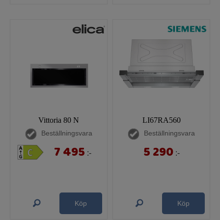
Vittoria 80 N
LI67RA560
Beställningsvara
Beställningsvara
7 495
5 290
:-
:-
Köp
Köp