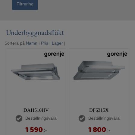
Mina sidor
Filtrering
Underbyggnadsfläkt
Sortera på
Namn
|
Pris
|
Lager
|
DAH510HV
DF6315X
Beställningsvara
Beställningsvara
1 590
1 800
:-
:-