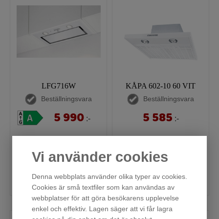
LFG716W
KÅPA 602-10 60 VIT
Beställningsvara
Beställningsvara
5 990
5 585
:-
:-
Ordinarie pris:
Vi använder cookies
9 295:-
Denna webbplats använder olika typer av cookies.
Köp
Köp
Cookies är små textfiler som kan användas av
webbplatser för att göra besökarens upplevelse
enkel och effektiv. Lagen säger att vi får lagra