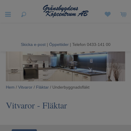
Vigneron EXP
Sommarrea
Skicka e-post
|
Öppettider
| Telefon 0433-141 00
Vitvaror
Hushållsapparater
Ljud & Bild
Hem
/
Vitvaror
/
Fläktar
/ Underbyggnadsfläkt
Luftvård och Värme
Vitvaror
-
Fläktar
Hem & Fritid
Kundtjänst