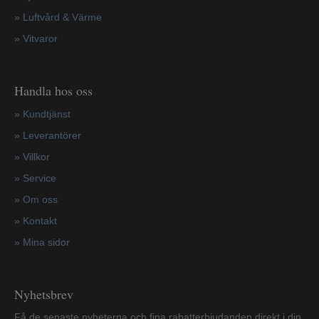
» Luftvård & Värme
»
Vitvaror
Handla hos oss
»
Kundtjänst
»
Leverantörer
»
Villkor
»
Service
»
Om oss
»
Kontakt
»
Mina sidor
Nyhetsbrev
Få de senaste nyheterna och fina rabatterbjudanden direkt i din