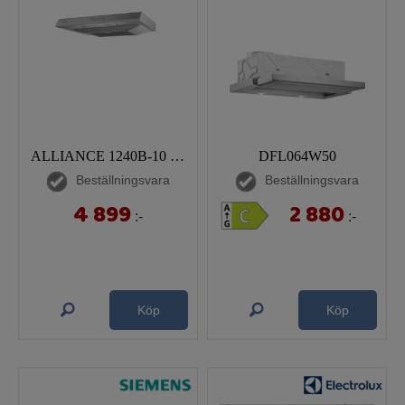
ALLIANCE 1240B-10 60 RF
DFL064W50
Beställningsvara
Beställningsvara
4 899
2 880
:-
:-
Köp
Köp