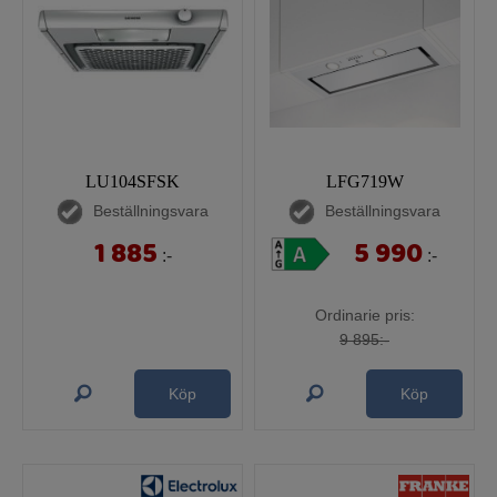
LU104SFSK
LFG719W
Beställningsvara
Beställningsvara
1 885
5 990
:-
:-
Ordinarie pris:
9 895:-
Köp
Köp