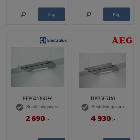
Köp
Köp
EFP60436OW
DPB5651M
Beställningsvara
Beställningsvara
2 690
4 930
:-
:-