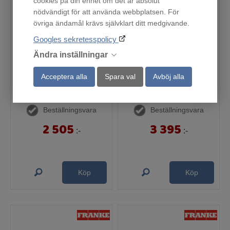
cookies på din enhet om det är absolut
nödvändigt för att använda webbplatsen. För
övriga ändamål krävs självklart ditt medgivande.
Googles sekretesspolicy
Ändra inställningar
Acceptera alla
Spara val
Avböj alla
KÅPA 1221A-10 50 VIT
KÅPA 1221B-12 50 VIT
Beställningsvara
Beställningsvara
2 505
3 395
:-
:-
Köp
Köp