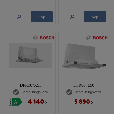
Köp
Köp
DFR067A51
DFR067E50
Beställningsvara
Beställningsvara
4 140
5 890
:-
:-