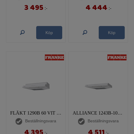
3 495
4 444
:-
:-
Köp
Köp
FLÄKT 1290B 60 VIT KOLFILTER
ALLIANCE 1243B-10SP 50 VIT COMFORT+
Beställningsvara
Beställningsvara
4 395
4 511
:-
:-