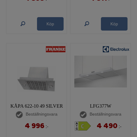
Köp
Köp
KÅPA 622-10 49 SILVER
LFG377W
Beställningsvara
Beställningsvara
4 996
4 490
:-
:-