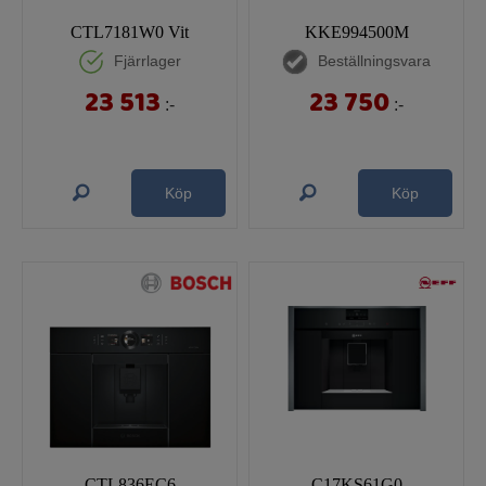
CTL7181W0 Vit
KKE994500M
Fjärrlager
Beställningsvara
23 513
23 750
:-
:-
Köp
Köp
CTL836EC6
C17KS61G0