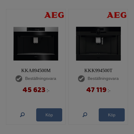
KKA894500M
KKK994500T
Beställningsvara
Beställningsvara
45 623
47 119
:-
:-
Köp
Köp