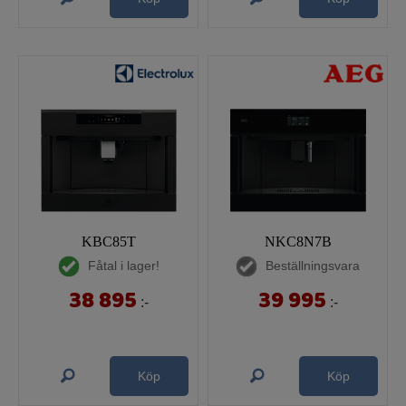
KBC85T
NKC8N7B
Fåtal i lager!
Beställningsvara
38 895
39 995
:-
:-
Köp
Köp