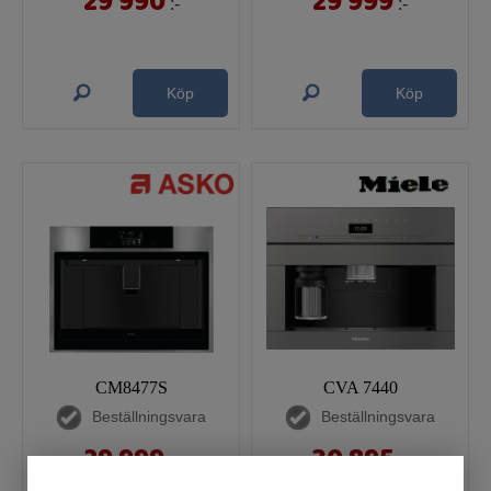
29 990
29 999
:-
:-
Köp
Köp
CM8477S
CVA 7440
Beställningsvara
Beställningsvara
29 999
30 895
:-
:-