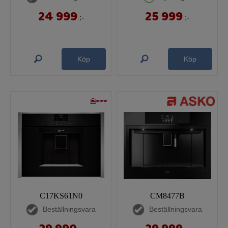
24 999
25 999
:-
:-
Köp
Köp
C17KS61N0
CM8477B
Beställningsvara
Beställningsvara