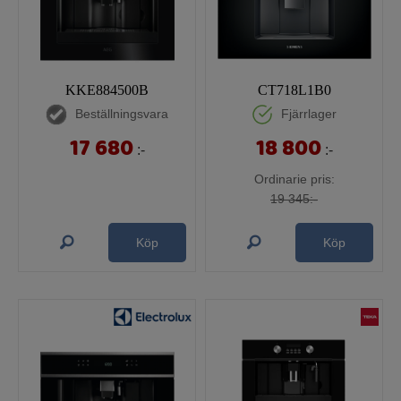
KKE884500B
CT718L1B0
Beställningsvara
Fjärrlager
17 680
18 800
:-
:-
Ordinarie pris:
19 345:-
Köp
Köp