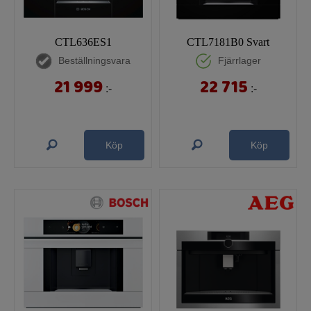
CTL636ES1
CTL7181B0 Svart
Beställningsvara
Fjärrlager
21 999
22 715
:-
:-
Köp
Köp