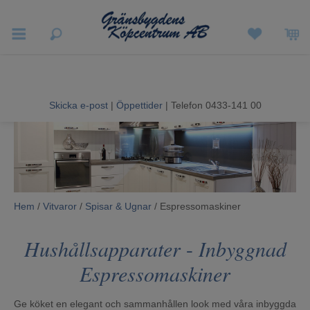
Vigneron EXP
Sommarrea
Skicka e-post
|
Öppettider
| Telefon 0433-141 00
Vitvaror
Hushållsapparater
Ljud & Bild
Hem
/
Vitvaror
/
Spisar & Ugnar
/ Espressomaskiner
Luftvård och Värme
Hushållsapparater
-
Inbyggnad
Hem & Fritid
Espressomaskiner
Kundtjänst
Ge köket en elegant och sammanhållen look med våra inbyggda