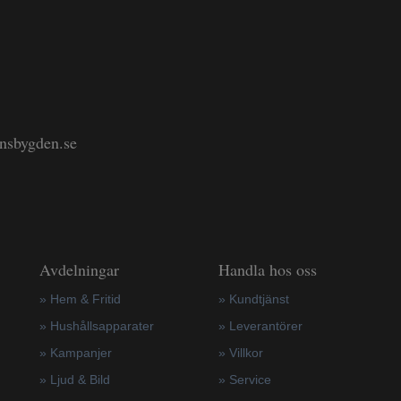
änsbygden.se
Avdelningar
Handla hos oss
» Hem & Fritid
»
Kundtjänst
»
Hushållsapparater
»
Leverantörer
»
Kampanjer
»
Villkor
» Ljud & Bild
»
Service