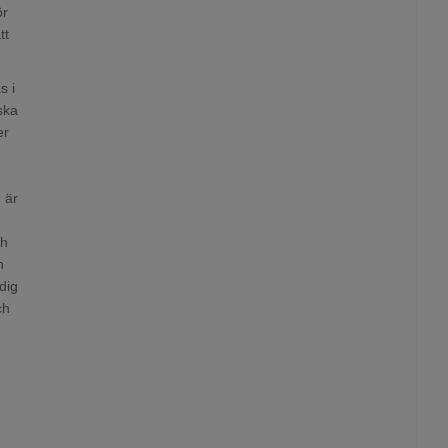
ör
tt
s i
ska
er
n är
ch
h
dig
ch