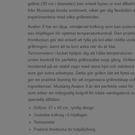
gallret (30 cm i diameter) kan enkelt bytas ut mot tillbeh
från Mustangs breda sortiment, vilket ger dig flexibilitet a
experimentera med olika grillmetoder.
Avalon 3 har en djup, emaljerad kolkorg som kan justera
sex höjdlägen för optimal temperaturkontroll. Den prakti
frontluckan gör det enkelt att fylla på kol eller rökflis und
grillningen, samt att ta bort aska när du är klar.
Termometern i locket hjälper dig att hålla temperaturen
under kontroll för perfekta grillresultat varje gång. Grille
monterad på en stabil vagn med stora hjul och sidobord
som ger extra arbetsyta. Detta gör grillen lätt att flytta o
ger en praktisk lösning för att organisera grillredskap oc
ingredienser. Mustang Avalon 3 är det perfekta valet för 
som söker en mångsidig kolgrill för både vardagsbruk o
speciella tillfällen.
Grillyta: 57 x 42 cm, rymlig design
Justerbar kolkorg i 6 höjdlägen
Termometer
Praktisk frontlucka för kolpåfyllning