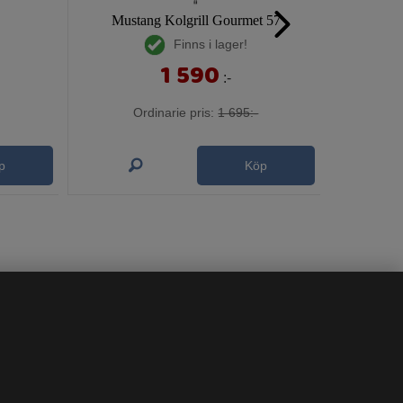
Mustang Kolgrill Gourmet 57
Finns i lager!
1 590
:-
Ordinarie pris:
1 695:-
p
Köp