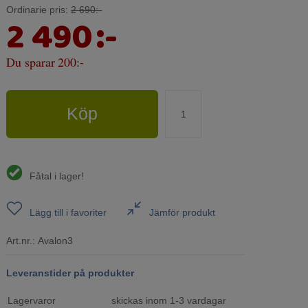
Ordinarie pris:
2 690:-
2 490
:-
Du sparar
200:-
Köp
Fåtal i lager!
Lägg till i favoriter
Jämför produkt
Art.nr.:
Avalon3
Leveranstider på produkter
Lagervaror
skickas inom 1-3 vardagar