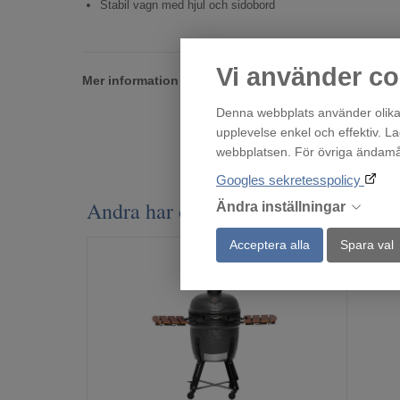
Stabil vagn med hjul och sidobord
Vi använder co
Mer information
Denna webbplats använder olika 
upplevelse enkel och effektiv. L
webbplatsen. För övriga ändamål 
Googles sekretesspolicy
Andra har också tittat på
Ändra inställningar
Acceptera alla
Spara val