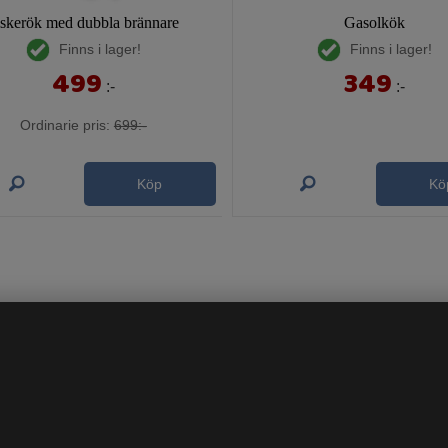
iskerök med dubbla brännare
Gasolkök
Finns i lager!
Finns i lager!
499
349
:-
:-
Ordinarie pris:
699:-
Köp
Kö