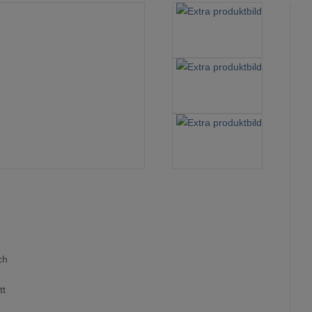
g
ch
tt