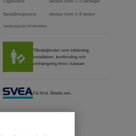
Lagervaror
skickas inom 1-3 vardagar
Beställningsvaror
skickas inom 1-4 veckor
*undantag kan förekomma
Tillvalstjänster som inbärning,
installation, bortforsling och
omhängning finns i kassan
Få först. Betala sen.