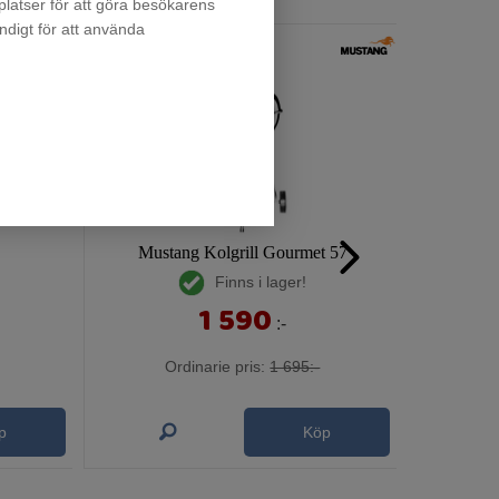
latser för att göra besökarens
ndigt för att använda
Mustang Kolgrill Gourmet 57
Finns i lager!
1 590
:-
Ordinarie pris:
1 695:-
p
Köp