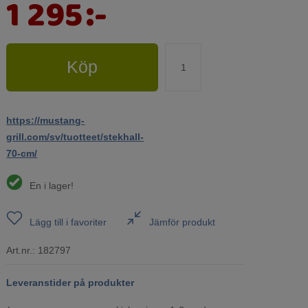
1 295
:-
Köp
https://mustang-
grill.com/sv/tuotteet/stekhall-
70-cm/
En i lager!
Lägg till i favoriter
Jämför produkt
Art.nr.:
182797
Leveranstider på produkter