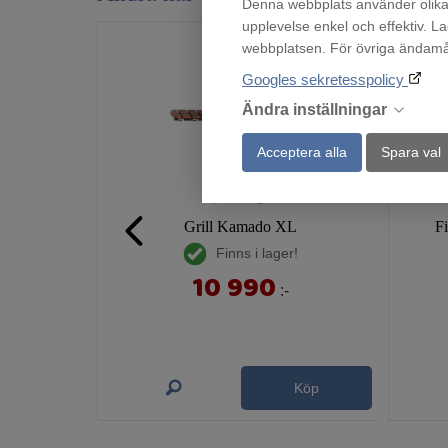
Denna webbplats använder olika 
upplevelse enkel och effektiv. L
webbplatsen. För övriga ändamål 
Googles sekretesspolicy
Ändra inställningar
Acceptera alla
Spara val
Grill Kamado XL
F
Finns i lager!
10 990
:-
Köp