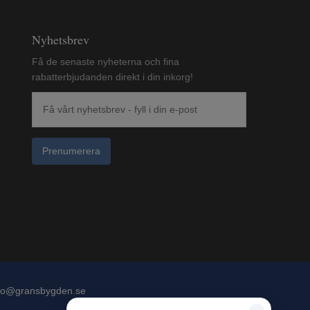
Nyhetsbrev
Få de senaste nyheterna och fina
rabatterbjudanden direkt i din inkorg!
Prenumerera
fo@gransbygden.se