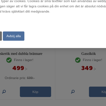
typer av cookies. Cookies är små textfiler som kan användas av webbp
agen säger att vi får lagra cookies på din enhet om det är absolut nödvä
krävs självklart ditt medgivande.
Avböj alla
iskerök med dubbla brännare
Gasolkök
Finns i lager!
Finns i lager!
499
349
:-
:-
Ordinarie pris:
699:-
Köp
Kö