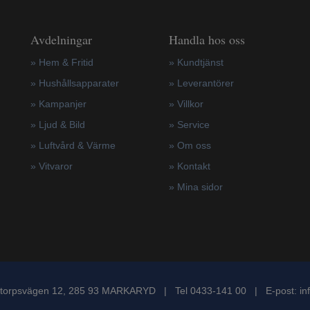
Avdelningar
Handla hos oss
» Hem & Fritid
»
Kundtjänst
»
Hushållsapparater
»
Leverantörer
»
Kampanjer
»
Villkor
» Ljud & Bild
»
Service
» Luftvård & Värme
»
Om oss
»
Vitvaror
»
Kontakt
»
Mina sidor
torpsvägen 12, 285 93 MARKARYD | Tel 0433-141 00 | E-post:
in