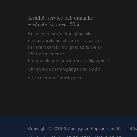
Kvalité, service och omtanke
– vår styrka i över 50 år
Nu lanserar vi vårt framgångsrika
märkesvarukoncept som vi hoppas att
fler svenskar får möjlighet att ta del av.
Vår filosofi är enkel -
bra produkter till konkurrenskraftiga priser.
Vår styrka och framgång i över 50 år!
» Läs mer om Gränsbygden
Copyright © 2018 Gränsbygden Köpcentrum AB | Rås