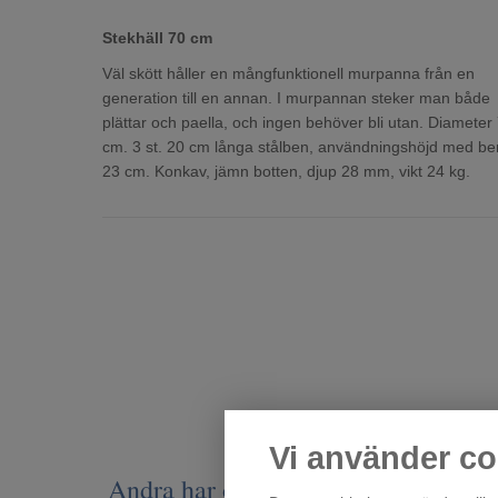
Stekhäll 70 cm
Väl skött håller en mångfunktionell murpanna från en
generation till en annan. I murpannan steker man både
plättar och paella, och ingen behöver bli utan. Diameter
cm. 3 st. 20 cm långa stålben, användningshöjd med be
23 cm. Konkav, jämn botten, djup 28 mm, vikt 24 kg.
Vi använder co
Andra har också tittat på