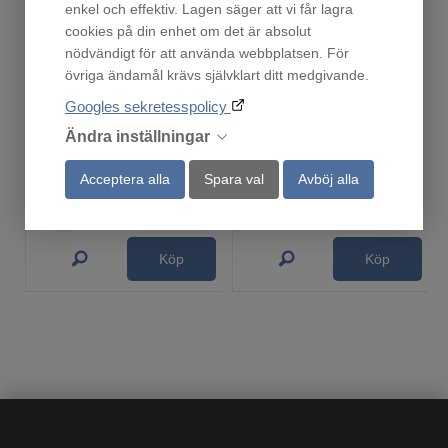
enkel och effektiv. Lagen säger att vi får lagra
cookies på din enhet om det är absolut
nödvändigt för att använda webbplatsen. För
övriga ändamål krävs självklart ditt medgivande.
Googles sekretesspolicy
Grill Kamado XL
Fiskerök med dubbla brännare
Ändra inställningar
Finns i lager!
Finns i lager!
10 990
499
:-
:-
Acceptera alla
Spara val
Avböj alla
Ordinarie pris:
699:-
Köp
Köp