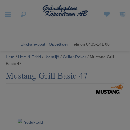
Vigneron EXP
Sommarrea
Skicka e-post
|
Öppettider
| Telefon 0433-141 00
Vitvaror
Hem
/
Hem & Fritid
/
Utemiljö
/
Grillar-Rökar
/ Mustang Grill
Basic 47
Hushållsapparater
Mustang Grill Basic 47
Ljud & Bild
Luftvård och Värme
Hem & Fritid
Kundtjänst