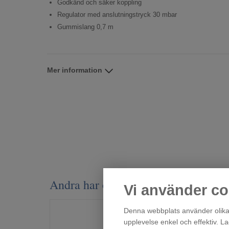
Godkänd och säker koppling
Regulator med anslutningstryck 30 mbar
Gummislang 0,7 m
Mer information
Andra har också tittat på
Vi använder co
Denna webbplats använder olika 
upplevelse enkel och effektiv. L