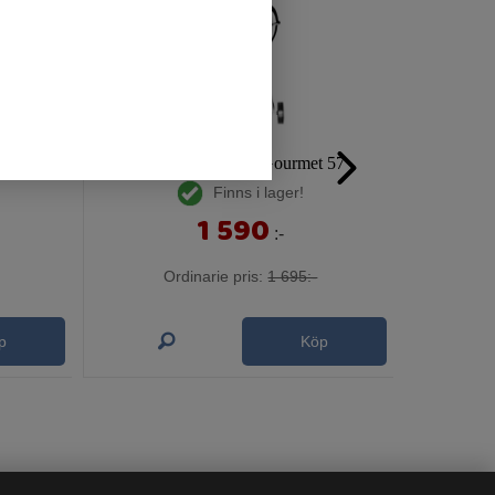
Mustang Kolgrill Gourmet 57
Finns i lager!
1 590
:-
Ordinarie pris:
1 695:-
p
Köp