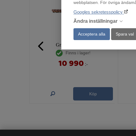
webbplatsen. För övriga ändamål 
Googles sekretesspolicy
Ändra inställningar
Acceptera alla
Spara val
Grill Kamado XL
F
Finns i lager!
10 990
:-
Köp