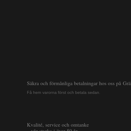
Säkra och förmånliga betalningar hos oss på Gr
Få hem varorna först och betala sedan.
Kvalité, service och omtanke
– vår styrka i över 50 år