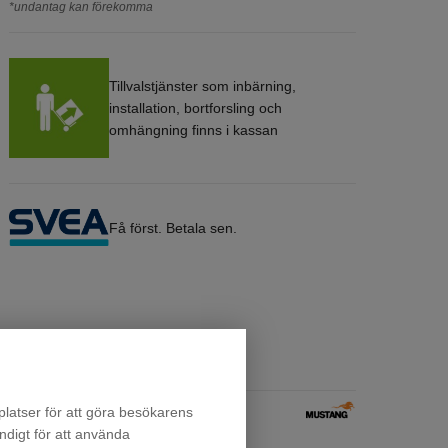
*undantag kan förekomma
Tillvalstjänster som inbärning,
installation, bortforsling och
omhängning finns i kassan
Få först. Betala sen.
latser för att göra besökarens
ndigt för att använda