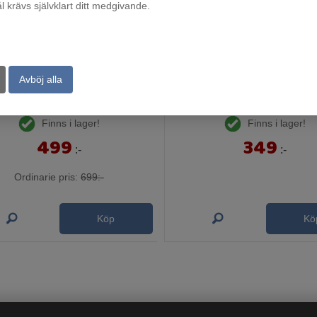
krävs självklart ditt medgivande.
Avböj alla
iskerök med dubbla brännare
Gasolkök
Finns i lager!
Finns i lager!
499
349
:-
:-
Ordinarie pris:
699:-
Köp
Kö