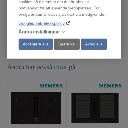
cookies på din enhet om det är absolut
Finns i lager!
Beställningsvara
nödvändigt för att använda webbplatsen. För
1 175
1 890
övriga ändamål krävs självklart ditt medgivande.
:-
:-
Googles sekretesspolicy
Ändra inställningar
Köp
Köp
Acceptera alla
Spara val
Avböj alla
Andra har också tittat på