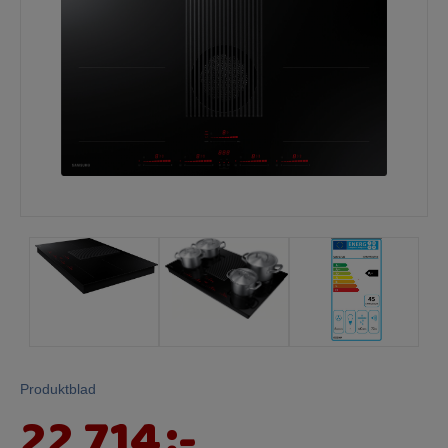
Mina sidor
Produktblad
22 714
:-