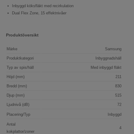
Inbyggd köksfläkt med recirkulation
Dual Flex Zone, 15 effektnivåer
Produktöversikt
Märke
Samsung
Produktkategori
Inbyggnadshäll
Typ av spis/häll
Med inbyggd fläkt
Höjd (mm)
211
Bredd (mm)
830
Djup (mm)
515
Ljudnivå (dB)
72
Placering/Typ
Inbyggd
Antal
4
kokplattor/zoner