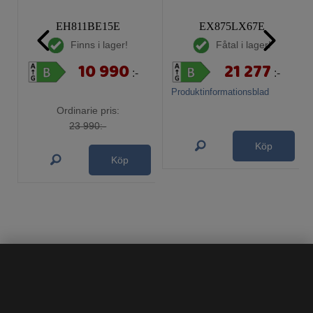
EH811BE15E
EX875LX67E
Finns i lager!
Fåtal i lager!
10 990
21 277
:-
:-
Produktinformationsblad
Ordinarie pris:
23 990:-
Köp
Köp