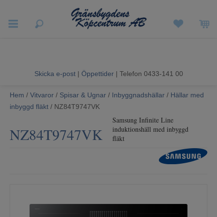
Vigneron EXP
Sommarrea
Skicka e-post
|
Öppettider
| Telefon 0433-141 00
Vitvaror
Hem
/
Vitvaror
/
Spisar & Ugnar
/
Inbyggnadshällar
/
Hällar med
inbyggd fläkt
/ NZ84T9747VK
Hushållsapparater
Samsung Infinite Line
NZ84T9747VK
induktionshäll med inbyggd
Ljud & Bild
fläkt
Luftvård och Värme
Hem & Fritid
Kundtjänst