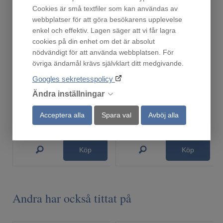
Cookies är små textfiler som kan användas av
webbplatser för att göra besökarens upplevelse
enkel och effektiv. Lagen säger att vi får lagra
cookies på din enhet om det är absolut
nödvändigt för att använda webbplatsen. För
övriga ändamål krävs självklart ditt medgivande.
ODA8113S
Ronneby Bruk Gryta 3 liter
Googles sekretesspolicy
Finns i lager!
Finns i lager!
Ändra inställningar
5 999
519
:-
:-
Acceptera alla
Spara val
Avböj alla
Köp
Köp
Andra har också tittat på