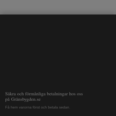
Säkra och förmånliga betalningar hos oss
på Gränsbygden.se
Få hem varorna först och betala sedan.