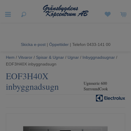
Vigneron EXP
Sommarrea
Skicka e-post
|
Öppettider
| Telefon 0433-141 00
Vitvaror
Hem
/
Vitvaror
/
Spisar & Ugnar
/
Ugnar
/
Inbyggnadsugnar
/
EOF3H40X inbyggnadsugn
Hushållsapparater
EOF3H40X
Ljud & Bild
inbyggnadsugn
Ugnsserie 600
SurroundCook
Luftvård och Värme
Hem & Fritid
Kundtjänst