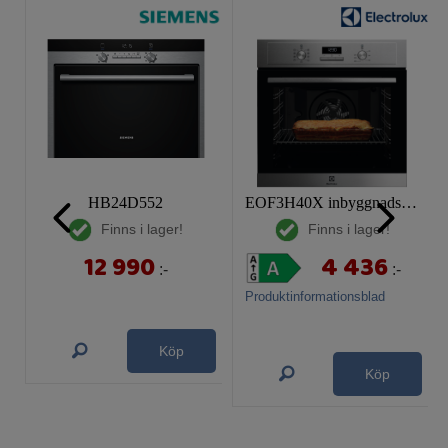
HB24D552
EOF3H40X inbyggnadsugn
Finns i lager!
Finns i lager!
12 990
4 436
:-
:-
Produktinformationsblad
Köp
Köp