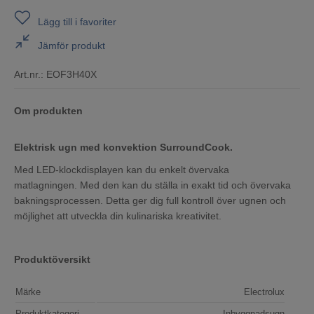
Lägg till i favoriter
Jämför produkt
Art.nr.:
EOF3H40X
Om produkten
Elektrisk ugn med konvektion SurroundCook.
Med LED-klockdisplayen kan du enkelt övervaka
matlagningen. Med den kan du ställa in exakt tid och övervaka
bakningsprocessen. Detta ger dig full kontroll över ugnen och
möjlighet att utveckla din kulinariska kreativitet.
Produktöversikt
Märke
Electrolux
Produktkategori
Inbyggnadsugn