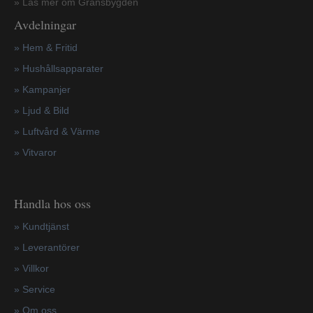
» Läs mer om Gränsbygden
Avdelningar
» Hem & Fritid
»
Hushållsapparater
»
Kampanjer
» Ljud & Bild
» Luftvård & Värme
»
Vitvaror
Handla hos oss
»
Kundtjänst
»
Leverantörer
»
Villkor
»
Service
»
Om oss