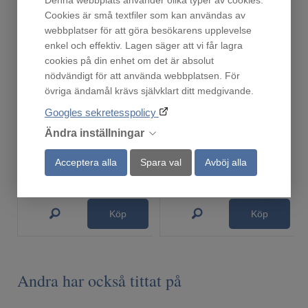
Denna webbplats använder olika typer av cookies.
Cookies är små textfiler som kan användas av
webbplatser för att göra besökarens upplevelse
enkel och effektiv. Lagen säger att vi får lagra
cookies på din enhet om det är absolut
nödvändigt för att använda webbplatsen. För
övriga ändamål krävs självklart ditt medgivande.
ODA8113S
Ronneby Bruk Gryta 3 liter
Googles sekretesspolicy
Finns i lager!
Finns i lager!
Ändra inställningar
5 999
519
:-
:-
Acceptera alla
Spara val
Avböj alla
Köp
Köp
Andra har också tittat på