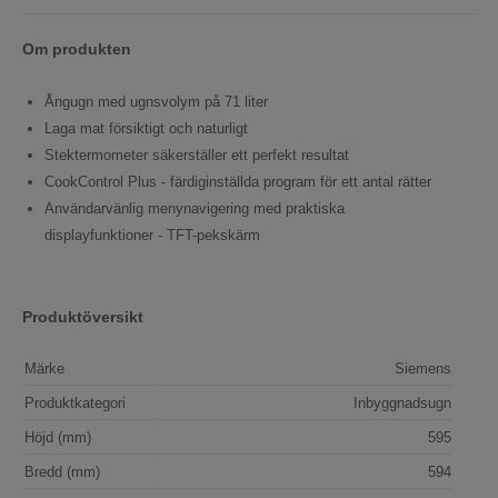
Om produkten
Ångugn med ugnsvolym på 71 liter
Laga mat försiktigt och naturligt
Stektermometer säkerställer ett perfekt resultat
CookControl Plus - färdiginställda program för ett antal rätter
Användarvänlig menynavigering med praktiska
displayfunktioner - TFT-pekskärm
Produktöversikt
Märke
Siemens
Produktkategori
Inbyggnadsugn
Höjd (mm)
595
Bredd (mm)
594