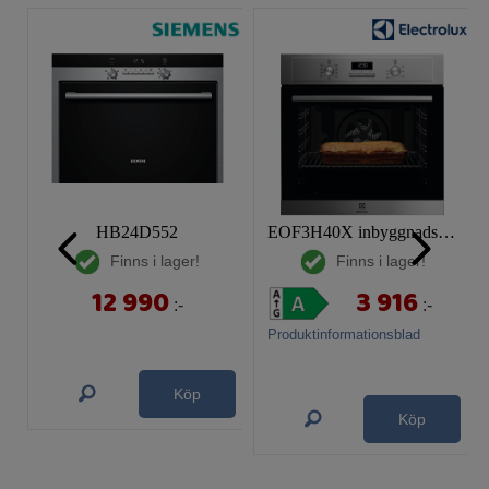
HB24D552
EOF3H40X inbyggnadsugn
Finns i lager!
Finns i lager!
12 990
3 916
:-
:-
Produktinformationsblad
Köp
Köp