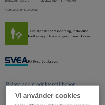
Beställningsvaror
skickas inom 1-4 veckor
*undantag kan förekomma
Tillvalstjänster som inbärning, installation,
bortforsling och omhängning finns i kassan
Få först. Betala sen.
Relaterade produkter/tillbehör
Vi använder cookies