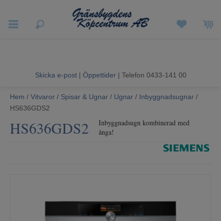
Vigneron EXP
Sommarrea
Skicka e-post
|
Öppettider
| Telefon 0433-141 00
Vitvaror
Hem
/
Vitvaror
/
Spisar & Ugnar
/
Ugnar
/
Inbyggnadsugnar
/
HS636GDS2
Hushållsapparater
HS636GDS2
Inbyggnadsugn kombinerad med
ånga!
Ljud & Bild
Luftvård och Värme
Hem & Fritid
Kundtjänst