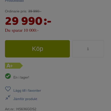
Produktblad
Ordinarie pris:
39 990:-
29 990
:-
Du sparar
10 000:-
Köp
En i lager!
Lägg till i favoriter
Jämför produkt
Art.nr.:
HS636GDS2