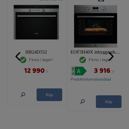
HB24D552
EOF3H40X inbyggnadsugn
Finns i lager!
Finns i lager!
12 990
3 916
:-
:-
Produktinformationsblad
Köp
Köp