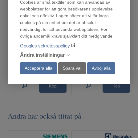
Cookies är små textfiler som kan användas av
webbplatser för att göra besökarens upplevelse
enkel och effektiv. Lagen säger att vi får lagra
cookies på din enhet om det är absolut
nödvändigt för att använda webbplatsen. För
övriga ändamål krävs självklart ditt medgivande.
ODA8113S
Ronneby Bruk Gryta 3 liter
Googles sekretesspolicy
Finns i lager!
Finns i lager!
Ändra inställningar
5 999
519
:-
:-
Acceptera alla
Spara val
Avböj alla
Köp
Köp
Andra har också tittat på