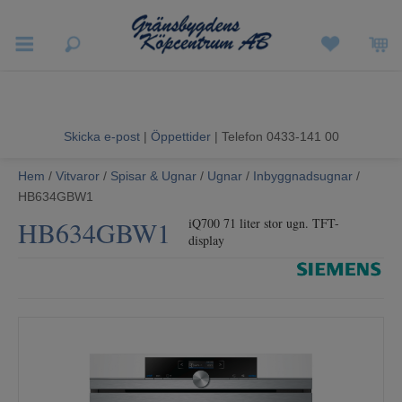
Vigneron EXP
Sommarrea
Skicka e-post
|
Öppettider
| Telefon 0433-141 00
Vitvaror
Hem
/
Vitvaror
/
Spisar & Ugnar
/
Ugnar
/
Inbyggnadsugnar
/
HB634GBW1
Hushållsapparater
HB634GBW1
iQ700 71 liter stor ugn. TFT-
display
Ljud & Bild
Luftvård och Värme
Hem & Fritid
Kundtjänst