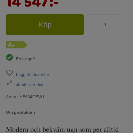
14 547
:-
Köp
En i lager!
Lägg till i favoriter
Jämför produkt
Art.nr.:
HB634GBW1
Om produkten
Modern och bekväm ugn som ger alltid