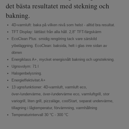
det bästa resultatet med stekning och
bakning.
4D-varmluft: baka på vilken nivå som helst - alltid bra resultat.
TFT Display: lättläst från alla håll. 2,8" TFT-färgskärm
EcoClean Plus: smidig rengöring tack vare särskild
ytbeläggning. EcoClean: baksida, helt i glas inre sidan av
dörren
Energiklass A+, mycket energisnålt bakning och ugnstekning.
Ugnsvolym: 71 l
Halogenbelysning.
Energieffektivitet A+
13 ugnsfunktioner: 4D-varmluft, varmluft eco,
över-/undervärme, över-/undervärme eco, varmluftgrill, stor
variogrill, liten grill, pizzaläge, coolStart, separat undervärme,
tillagning i lågtemperatur, förvärmning, varmhållning
Temperaturintervall 30 °C - 300 °C