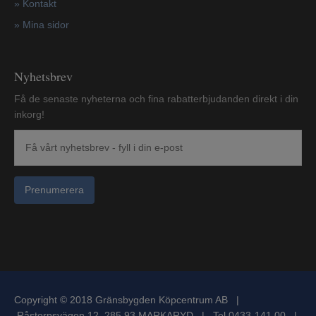
»
Kontakt
»
Mina sidor
Nyhetsbrev
Få de senaste nyheterna och fina rabatterbjudanden direkt i din
inkorg!
Prenumerera
Copyright © 2018 Gränsbygden Köpcentrum AB |
Råstorpsvägen 12, 285 93 MARKARYD | Tel 0433-141 00 |